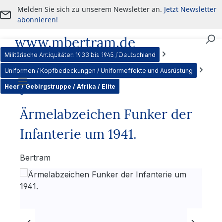
Melden Sie sich zu unserem Newsletter an.
Jetzt Newsletter
Zum Hauptinhalt springen
abonnieren!
www.mbertram.de
An- und Verkauf von militärischen Antiquitäten
Militärische Antiquitäten 1933 bis 1945 / Deutschland
Uniformen / Kopfbedeckungen / Uniformeffekte und Ausrüstung
Heer / Gebirgstruppe / Afrika / Elite
Navigation
Ärmelabzeichen Funker der
Infanterie um 1941.
Bertram
Bildergalerie überspringen