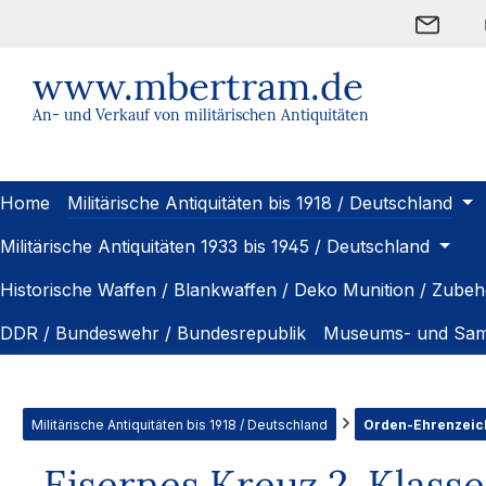
m Hauptinhalt springen
Zur Suche springen
Zur Hauptnavigation springen
www.mbertram.de
An- und Verkauf von militärischen Antiquitäten
Home
Militärische Antiquitäten bis 1918 / Deutschland
Militärische Antiquitäten 1933 bis 1945 / Deutschland
Historische Waffen / Blankwaffen / Deko Munition / Zubeh
DDR / Bundeswehr / Bundesrepublik
Museums- und Sam
Militärische Antiquitäten bis 1918 / Deutschland
Orden-Ehrenzeich
Eisernes Kreuz 2. Klasse