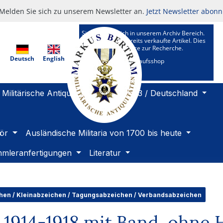
Melden Sie sich zu unserem Newsletter an.
Jetzt Newsletter abonn
Sie befinden sich in unserem Archiv Bereich.
Hier sehen Sie bereits verkaufte Artikel. Dies
ist ein Kundenservice zur Recherche.
Deutsch
English
Zu unserem Verkaufsshop
Militärische Antiquitäten 1919 bis 1933 / Deutschland
ör
Ausländische Militaria von 1700 bis heute
mleranfertigungen
Literatur
en / Kleinabzeichen / Tagungsabzeichen / Verbandsabzeichen
 1914-1918 mit Band, ohne 