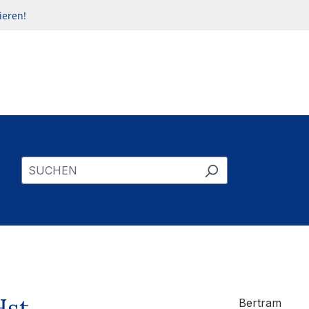
ieren!
Hst.
Bertram