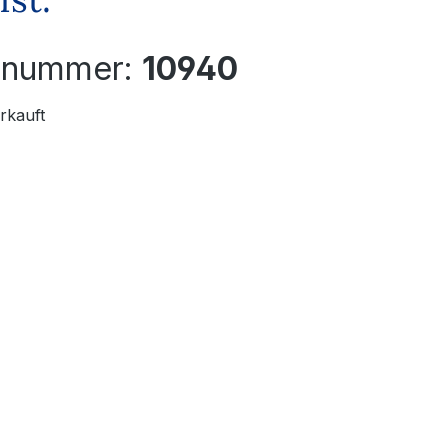
elnummer:
10940
rkauft