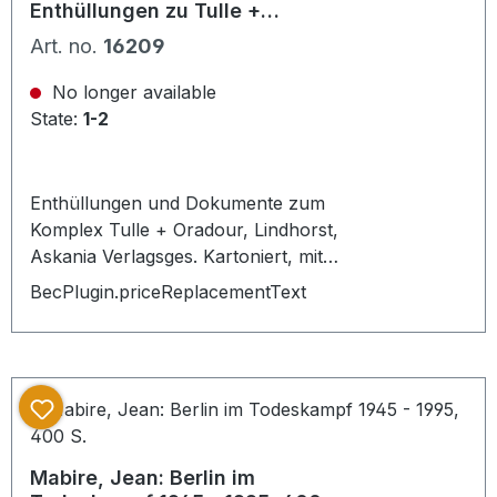
Enthüllungen zu Tulle +
Oradour, 1981, 389 Seiten
Art. no.
16209
No longer available
State:
1-2
Enthüllungen und Dokumente zum
Komplex Tulle + Oradour, Lindhorst,
Askania Verlagsges. Kartoniert, mit
Abbildungen, Karten im Text,
BecPlugin.priceReplacementText
Zustand 2
Mabire, Jean: Berlin im