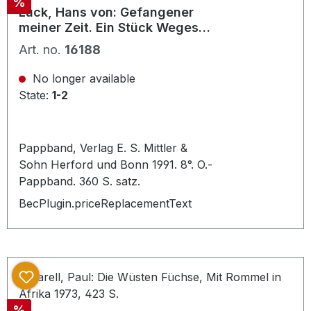
Discount
%
Zustand.
Luck, Hans von: Gefangener
meiner Zeit. Ein Stück Weges
mit Rommel.
Art. no.
16188
No longer available
State:
1-2
Pappband, Verlag E. S. Mittler &
Sohn Herford und Bonn 1991. 8°. O.-
Pappband. 360 S. satz.
BecPlugin.priceReplacementText
Discount
%