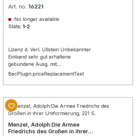
Weichsel, 1968
Art. no.
16221
No longer available
State:
1-2
Lizenz d. Verl. Ullstein Unbekannter
Einband sehr gut erhaltene
gebundene Ausg. mit
Schutzumschlag, tadellos, 511 S.,
BecPlugin.priceReplacementText
PU:Deutsche Buchgemeinschaft
Berlin, Darmstadt, Wien
Menzel, Adolph:Die Armee
Friedrichs des Großen in ihrer