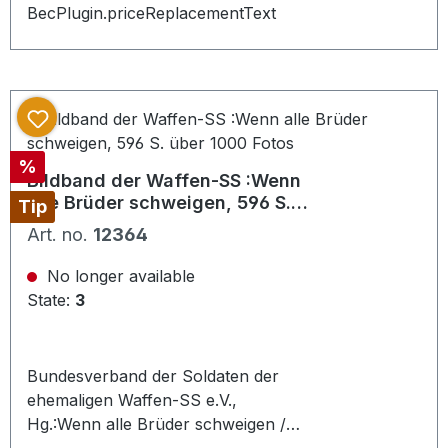
Bilder und Fotos von Matrial,
BecPlugin.priceReplacementText
Uniformierung und Ausrüstung.
Discount
%
Bildband der Waffen-SS :Wenn
alle Brüder schweigen, 596 S.
Tip
über 1000 Fotos
Art. no.
12364
No longer available
State:
3
Bundesverband der Soldaten der
ehemaligen Waffen-SS e.V.,
Hg.:Wenn alle Brüder schweigen /