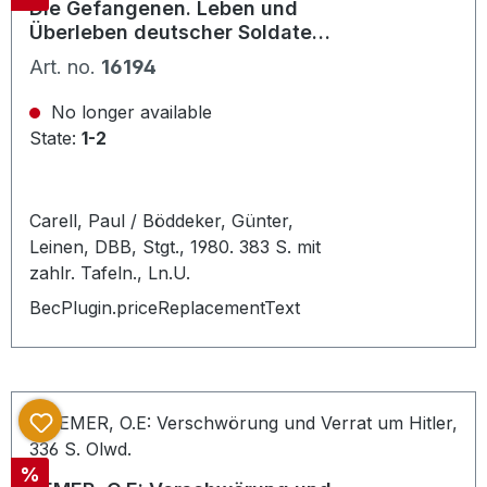
Die Gefangenen. Leben und
Überleben deutscher Soldaten
hinter Stacheldraht
Art. no.
16194
No longer available
State:
1-2
Carell, Paul / Böddeker, Günter,
Leinen, DBB, Stgt., 1980. 383 S. mit
zahlr. Tafeln., Ln.U.
BecPlugin.priceReplacementText
Discount
%