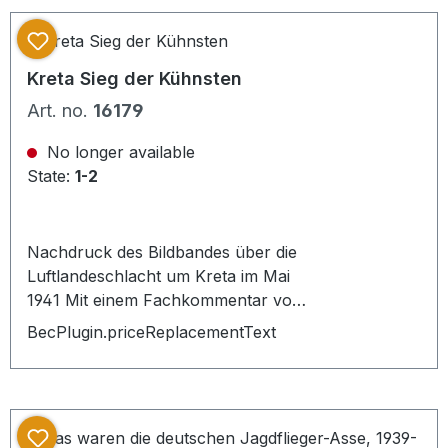
Kreta Sieg der Kühnsten
Art. no.
16179
No longer available
State:
1-2
Nachdruck des Bildbandes über die
Luftlandeschlacht um Kreta im Mai
1941 Mit einem Fachkommentar von
Horst Günter Tolmein, Format: 23 x
BecPlugin.priceReplacementText
30,5 cm, Seiten: n. pag.,Gewicht:
1253 g, Verlag: Verlag für
geschichtliche Dokumentation, Ort:
Hamburg, Erschienen: 1981,
Einband: Pappe, Sprache: deutsch,