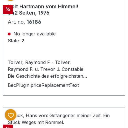
Holt Hartmann vom Himmel!
Discount
%
342 Seiten, 1976
Art. no.
16186
No longer available
State:
2
Toliver, Raymond F - Toliver,
Raymond F. u. Trevor J. Constable.
Die Geschichte des erfolgreichsten
Jagdfliegers der Welt.Stuttgart.
BecPlugin.priceReplacementText
Motorbuch Verlag, 28. Auflage, mit
zahlreichen Fotos, mit zahlreichen
Abbildungen, gr.8°. 23,4 x 15,4 cm.
342 Seiten, Übersetzt von
Schneider, H. G. u. Manfred Jäger,
Vorwort von Adolf Galland, in gutem