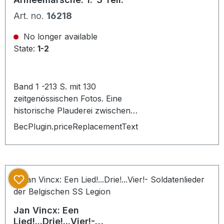
Art. no.
16218
No longer available
State:
1-2
Band 1 -213 S. mit 130
zeitgenössischen Fotos. Eine
historische Plauderei zwischen
Regimentsmusikern und
BecPlugin.priceReplacementText
Trompeterkorps rund um die
deutsche Marschmusik W.Spemann-
Stuttgart, Franckh`sche
Verlagshandlung, 1980. Band 2
Sammlung und Dokumentation, Die
Armeemarsch Sammlung Die
Regimenter mit Angabe Ihrer
Jan Vincx: Een
Präsentier und Parademärsche,
Lied!...Drie!...Vier!-