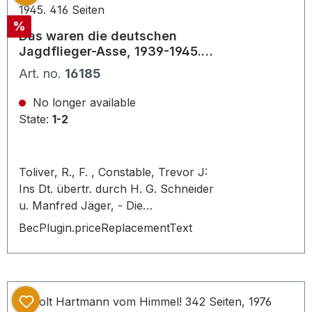
Zustand: sehr gutes Exemplar, mit
Discount
%
Schutzumschlag
Das waren die deutschen
Jagdflieger-Asse, 1939-1945.
416 Seiten
Art. no.
16185
No longer available
State:
1-2
Toliver, R., F. , Constable, Trevor J:
Ins Dt. übertr. durch H. G. Schneider
u. Manfred Jäger, - Die
amerikanischen Bestseller-Autoren
BecPlugin.priceReplacementText
vermitteln eine von hoher Fairness
und Genauigkeit getragene
Darstellung der deutschen
Jagdflieger-Asse., [PU:Stuttgart :
Motorbuch-Verlag 1981]