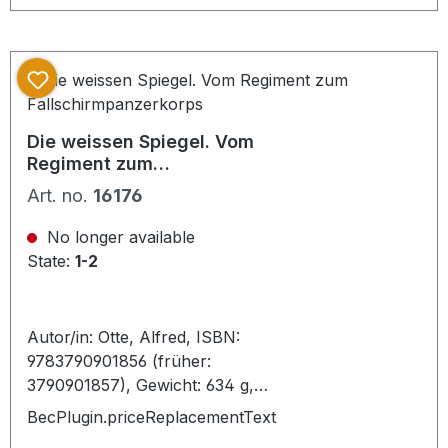
und Berichte der damaligen
Kriegsberichterstatter. Dabei auch
einige seltene, großformatige
Buntfotos. Sehr interessante
zeitgeschichtliche Dokumentation,
die den Krieg aus der Sicht der
Die weissen Spiegel. Vom
damaligen Durchhaltepropaganda
Regiment zum
zeigt. Copyright 1978. Mittlerweile
Fallschirmpanzerkorps
Art. no.
16176
selten im Handel in dieser schönen
Erhaltung.
No longer available
State:
1-2
Autor/in: Otte, Alfred, ISBN:
9783790901856 (früher:
3790901857), Gewicht: 634 g,
Zustand: gebraucht, sehr gut,
BecPlugin.priceReplacementText
Beschreibung: Podzun-Pallas,