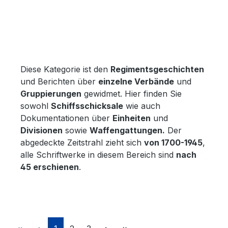
Diese Kategorie ist den
Regimentsgeschichten
und Berichten über
einzelne Verbände
und
Gruppierungen
gewidmet. Hier finden Sie
sowohl
Schiffsschicksale
wie auch
Dokumentationen über
Einheiten
und
Divisionen
sowie
Waffengattungen.
Der
abgedeckte Zeitstrahl zieht sich
von 1700-1945
,
alle Schriftwerke in diesem Bereich sind
nach
45 erschienen
.
Page
Page
Page