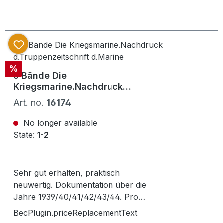
und Berichte der damaligen
Kriegsberichterstatter. Dabei auch
einige seltene, großformatige
Buntfotos. Sehr interessante
zeitgeschichtliche Dokumentation,
Discount
%
die den Krieg aus der Sicht der
5 Bände Die
damaligen Durchhaltepropaganda
Kriegsmarine.Nachdruck
zeigt. Copyright 1978. Mittlerweile
d.Truppenzeitschrift d.Marine
Art. no.
16174
selten im Handel in dieser schönen
Erhaltung.
No longer available
State:
1-2
Sehr gut erhalten, praktisch
neuwertig. Dokumentation über die
Jahre 1939/40/41/42/43/44. Pro
Buch etwa 160 Seiten. Sehr viele,
BecPlugin.priceReplacementText
eindrucksvolle Propaganda Bilder