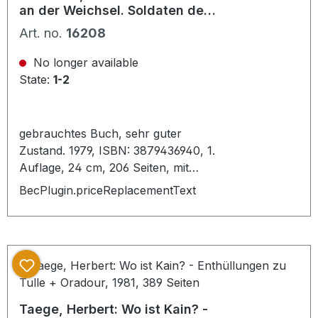
3. Reich mit dem Schwerpunkt der
an der Weichsel. Soldaten der
sozialen Errungenschaften und den
letzten Stunde.
Art. no.
16208
hingebungsvollen Einsatz der
Jugend im Krieg an der Front und in
No longer available
der Heimat. Stichworte : Biografien ,
State:
1-2
Berlin 1945 Endkampf Führer
Führerhauptquartier deutsch
deutsche Führerbunker
gebrauchtes Buch, sehr guter
Reichskanzlei Bunker
Zustand. 1979, ISBN: 3879436940, 1.
Präsidialkanzlei Adolf Hitler
Auflage, 24 cm, 206 Seiten, mit
Selbstmord Eva Braun Russen
vielen Abbildungen auf Tafeln, roter
BecPlugin.priceReplacementText
Sowjets russische sowjetische
Pappband, geprägter Rückentitel
Armee deutsche Wehrmacht
und Deckelvignette, Original-
Waffen-SS Charlemagne Nordland
Schutzumschlag, Karten auf den
Mohnke Kruke] _
Vorsätzen. Schutzumschlag schön.
Pappband PU:Stuttgart, Motorbuch
Verlag 1979.
Taege, Herbert: Wo ist Kain? -