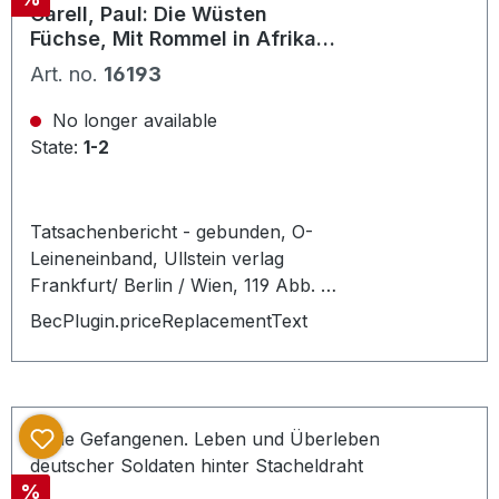
Carell, Paul: Die Wüsten
Füchse, Mit Rommel in Afrika
1973, 423 S.
Art. no.
16193
No longer available
State:
1-2
Tatsachenbericht - gebunden, O-
Leineneinband, Ullstein verlag
Frankfurt/ Berlin / Wien, 119 Abb. 22
Zeichnungen u. Kartenskizzen, 1
BecPlugin.priceReplacementText
Übersichtskarte. 11. Aufl.
Discount
%