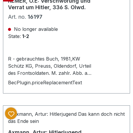
REMER, O.E: Verschwörung und
Verrat um Hitler, 336 S. Olwd.
Art. no.
16197
No longer available
State:
1-2
R - gebrauchtes Buch, 1981,KW
Schütz KG, Preuss, Oldendorf, Urteil
des Frontsoldaten. M. zahlr. Abb. a.
Taf. Gr.-8°. Schutzeinband von innen
BecPlugin.priceReplacementText
mit Klarsicht Klebeband repariert.
Axmann, Artur: Hitlerjugend