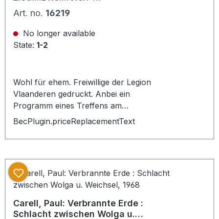
Komponisten Lexikon, 186 Bilder, 161
Soldatenlieder der Belgischen
Art. no.
16219
S. 3. Teil: Die Geschichte unserer
SS Legion
Marschmusik, mit 130
No longer available
zeitgenössischen Bildern und 8
State:
1-2
Notenskizzen. 274 S.
Wohl für ehem. Freiwillige der Legion
Vlaanderen gedruckt. Anbei ein
Programm eines Treffens am
30.05.1981 mit Tages Programm und
BecPlugin.priceReplacementText
umseitigem Nachdruck eines SS
Werbeplakates. Dokumentarsiche
Soldatenlieder Sammlung 2. Aufl.
Sprache wohl Belgisch/ Flandern,-
flämisch ? Auch Lieder mit
deutschem und mit französischem
Text abgedruckt. Druck Antwerpen.
Carell, Paul: Verbrannte Erde :
Schlacht zwischen Wolga u.