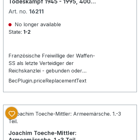
Todeskampf 1945 - 1995, 400
S.
Art. no.
16211
No longer available
State:
1-2
Französische Freiwillige der Waffen-
SS als letzte Verteidiger der
Reichskanzlei - gebunden oder
broschiert, ED:
BecPlugin.priceReplacementText
Hardcover/gebunden, PU: NATION
EUROPA Verlag, - Neuwertiger
Zustand, mit Schutzumschlag,
scheinbar ungelesen -, 2. Auflage
Joachim Toeche-Mittler:
Armeemärsche. 1.-3 Teil.