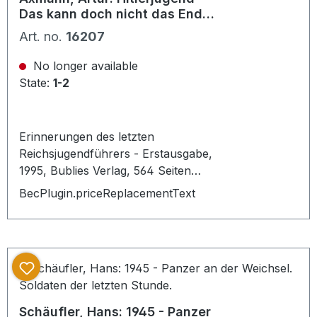
Das kann doch nicht das Ende
sein
Art. no.
16207
No longer available
State:
1-2
Erinnerungen des letzten
Reichsjugendführers - Erstausgabe,
1995, Bublies Verlag, 564 Seiten
Nach 50 Jahren, kurz vor seinem
BecPlugin.priceReplacementText
Tod, brach einer der wichtigsten
Zeitzeugen des Dritten Reiches sein
Schweigen. Artur Axmann, der letzte
Reichsjugendführer Hitlers im Kriege,
schildert erstmals seine
Jugenderlebnisse in der Weimarer
Republik, die Aufbauarbeit der HJ im
Schäufler, Hans: 1945 - Panzer