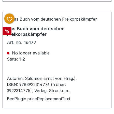
Friedberg ,1982. 175 S. mit Abb.,
Pbd. mit Schutzumschlag, - sehr
gutes Exemplar -
Das Buch vom deutschen
Discount
%
Freikorpskämpfer
Art. no.
16177
No longer available
State:
1-2
Autor/in: Salomon Ernst von Hrsg.),
ISBN: 9783922314776 (früher:
3922314775), Verlag: Struckum
(Verlag für ganzheitliche Forschung
BecPlugin.priceReplacementText
und Kultur) 1988 (= Nachdruck der
Ausgabe von 1938), Auflage: 1