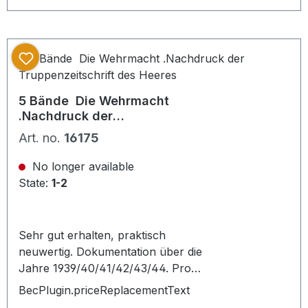
und Berichte der damaligen
Kriegsberichterstatter. Dabei auch
einige seltene, großformatige
Buntfotos. Sehr interessante
zeitgeschichtliche Dokumentation,
die den Krieg aus der Sicht der
5 Bände  Die Wehrmacht
damaligen Durchhaltepropaganda
.Nachdruck der
zeigt. Copyright 1978. Mittlerweile
Truppenzeitschrift des Heeres
Art. no.
16175
selten im Handel in dieser schönen
Erhaltung.
No longer available
State:
1-2
Sehr gut erhalten, praktisch
neuwertig. Dokumentation über die
Jahre 1939/40/41/42/43/44. Pro
Buch etwa 160 Seiten. Sehr viele,
BecPlugin.priceReplacementText
eindrucksvolle Propaganda Bilder