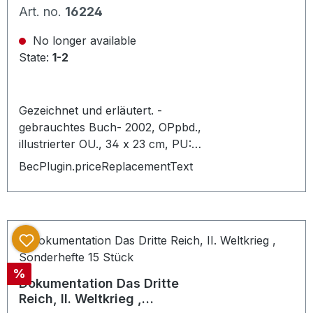
Uniformierung, 221 S.
Art. no.
16224
No longer available
State:
1-2
Gezeichnet und erläutert. -
gebrauchtes Buch- 2002, OPpbd.,
illustrierter OU., 34 x 23 cm, PU:
Weltbild "Ausführlich werden alle
BecPlugin.priceReplacementText
wichtigen Regimenter dargestellt: ihre
Kommandeure und
Schlachteneinsätze in den
schlesischen Kriegen und im
Siebenjährigen Krieg" (Klappentext).
Mit Reproduktionen von 100
Discount
%
farbigen Tafeln. - Sehr Gutes
Dokumentation Das Dritte
Exemplar.,
Reich, II. Weltkrieg ,