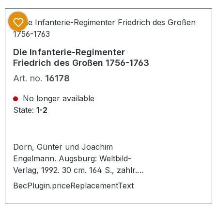
Einband: Hardcover, Sprache:
Deutsch, Zustand: sehr gut,
Beschreibung: 4°, Orignalleinen mit
illustriertem Originalumschlag
(Hardcover), 496 S., zahlreiche
Die Infanterie-Regimenter
Abbildungen, schönes Exemplar,
Friedrich des Großen 1756-1763
Stichwörter: Freikorps , Weimarer
Art. no.
16178
Republik , Rechtskonservativismus ,
Stahlhelm , Nationalismus
No longer available
State:
1-2
Dorn, Günter und Joachim
Engelmann. Augsburg: Weltbild-
Verlag, 1992. 30 cm. 164 S., zahlr.
Illstr. Oppd. - OU. ISBN: 3-89350-
BecPlugin.priceReplacementText
345-5 Tadellos erhaltenes Exemplar.