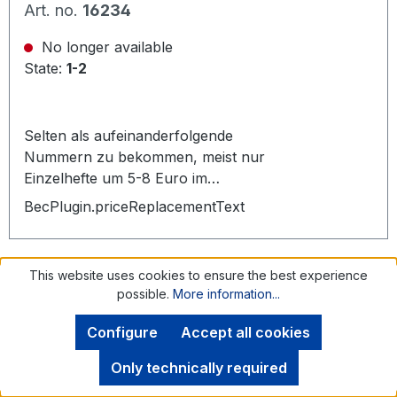
Sonderhefte 15 Stück
Art. no.
16234
No longer available
State:
1-2
Selten als aufeinanderfolgende
Nummern zu bekommen, meist nur
Einzelhefte um 5-8 Euro im
Antiquariatshendel erhältlich. Viele
BecPlugin.priceReplacementText
interessante Texte und
zeitgenössiche Buntbilder/
Propagandafotos von deutschen
This website uses cookies to ensure the best experience
Kriegsberichterstatterr. Das III.
possible.
More information...
Reich, Zentner, Christian (Hg.).
Hamburg, John Jahr Verlag, 1974.
Configure
Accept all cookies
Schöner Zustand., Heft 7-15, Inhalt:
Forschungsamt der BW: Das
Only technically required
Panzer, 2x Luftwaffe, 2x Marine,
4.93
Deutsche Reich und der (2.)
Heer, Kreta, Kaukasus, Pioniere,
Zweite Weltkrieg Band 1-6
Averag