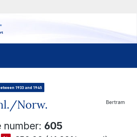
*
rt
between 1933 and 1945
nnl./Norw.
Bertram
le number:
605