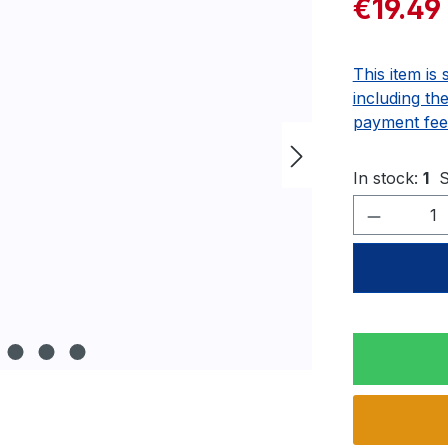
€19.49
This item is 
including th
payment fee
In stock:
1
S
Product 