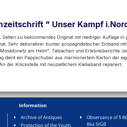
zeitschrift " Unser Kampf i.Nord
 Selten zu bekommendes Original mit niedriger Auflage in
hat. Sehr dekorativer bunter propagndistischer Einband mi
 Moskitonetz am Helm". Tatsachen und Erlebnisberichte üb
ag dient ein Pappschuber aus marmoriertem Karton der eige
n der Knickstelle mit neuzeitlichem Klebeband repariert.
Information
Archive of Antiques
Observance of § 86
86a StGB
Protection of the Youth