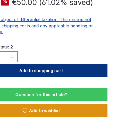
Regular price:
€50.00
(61.02% saved)
%
subject of differential taxation. The price is not
e shipping costs and any applicable handling or
s.
tate:
2
Quantity: Enter the desired amount or u
Add to shopping cart
Question for this article?
Add to wishlist