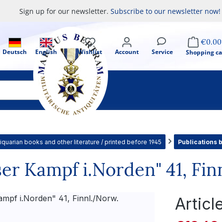
Sign up for our newsletter.
Subscribe to our newsletter now!
€0.00
Deutsch
English
Wishlist
Account
Service
Shopping ca
iquarian books and other literature / printed before 1945
Publications 
ser Kampf i.Norden" 41, Fi
Artic
Sale price: