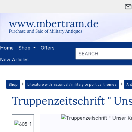
ip to main content
Skip to search
Skip to main navigation
www.mbertram.de
Purchase and Sale of Military Antiques
Home
Shop
Offers
New Articles
Shop
Literature with historical / military or political themes
Ant
Truppenzeitschrift " Un
Skip image gallery