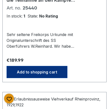
die Teilnahme an den Kämpfen
des Freikorps Zeitfreiwilligen-
Art. no.
25440
Regiment Leipzig
In stock:
1
State:
No Rating
Sehr seltene Freikorps Urkunde mit
Originalunterschrift des SS
Oberführers W.Reinhard. Wir haben
kein weiteres Stück im Handel
gefunden. Mit Original Umschlag.
Regular price:
€189.99
Hintergrund zum Freikorps : Vor
allem Verbindungsstudenten
Add to shopping cart
schlagender Korporationen aus dem
Leipziger Waffenring bildeten den
Kern des fast 4000 Mann starken
Freiwilligenregiments, welches 1919
zur Aufrechterhaltung der Ordnung
in Leipzig aufgestellt wurde. Im März