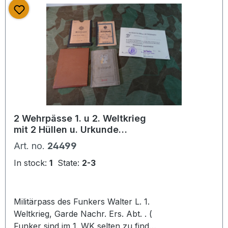
Hakenkreuzarmbinde
2 Wehrpässe 1. u 2. Weltkrieg
mit 2 Hüllen u. Urkunde
Ehrenkreuz f. Frontkämpfer
Art. no.
24499
In stock:
1
State:
2-3
Militärpass des Funkers Walter L. 1.
Weltkrieg, Garde Nachr. Ers. Abt. . (
Funker sind im 1. WK selten zu finden