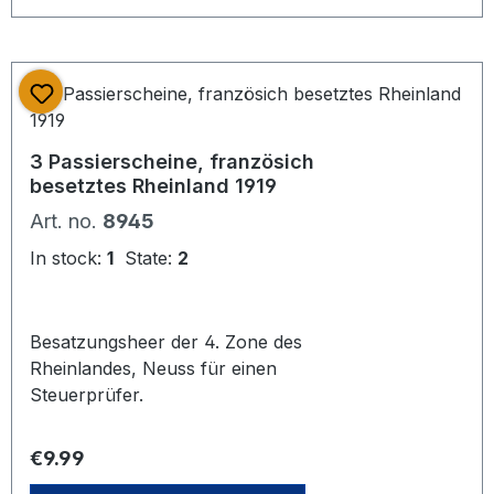
3 Passierscheine, französich
besetztes Rheinland 1919
Art. no.
8945
In stock:
1
State:
2
Besatzungsheer der 4. Zone des
Rheinlandes, Neuss für einen
Steuerprüfer.
Regular price:
€9.99