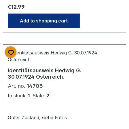
sehr große, detaillierte Stempel des
Regular price:
€12.99
Polizeipräsidenten Wuppertal.
Add to shopping cart
Identitätsausweis Hedwig G.
30.07.1924 Österreich.
Art. no.
14705
In stock:
1
State:
2
Guter Zustand, siehe Fotos