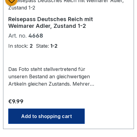
Reisepass Deutsches Reich mit
Weimarer Adler, Zustand 1-2
Art. no.
4668
In stock:
2
State:
1-2
Das Foto steht stellvertretend für
unseren Bestand an gleichwertigen
Artikeln gleichen Zustands. Mehrere
bei Bestellung vorrätig. Es kann
daher bei Lieferung zu
Regular price:
€9.99
Abweichungen zum Foto
kommen.Preis bezieht sich auf ein
Add to shopping cart
Stück