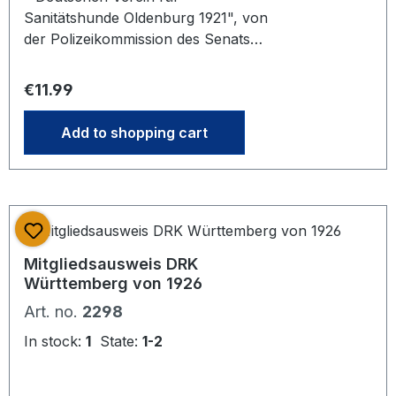
Sanitätshunde Oldenburg 1921", von
der Polizeikommission des Senats
Bremen genehmigt um die
Anschaffung für Führerhunde für
Regular price:
€11.99
Kriegsblinde zu finanzieren. Das Foto
steht stellvertretend für unseren
Add to shopping cart
Bestand an gleichwertigen Artikeln
gleichen Zustands. Mehrere bei
Bestellung vorrätig. Es kann daher
bei Lieferung zu Abweichungen zum
Foto kommen
Mitgliedsausweis DRK
Württemberg von 1926
Art. no.
2298
In stock:
1
State:
1-2