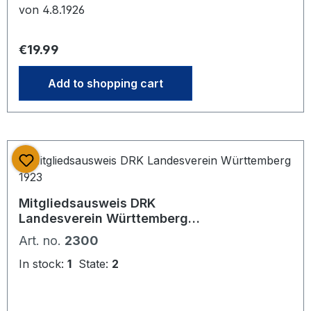
von 4.8.1926
Regular price:
€19.99
Add to shopping cart
Mitgliedsausweis DRK
Landesverein Württemberg
1923
Art. no.
2300
In stock:
1
State:
2