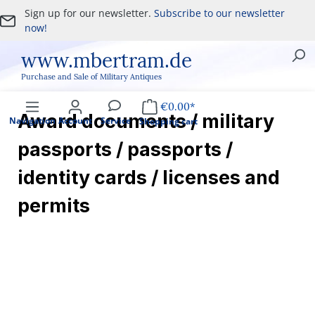
Sign up for our newsletter.
Subscribe to our newsletter
Skip to main content
now!
www.mbertram.de
Purchase and Sale of Military Antiques
€0.00*
Award documents / military
Navigation
Account
Service
Shopping cart
passports / passports /
identity cards / licenses and
permits