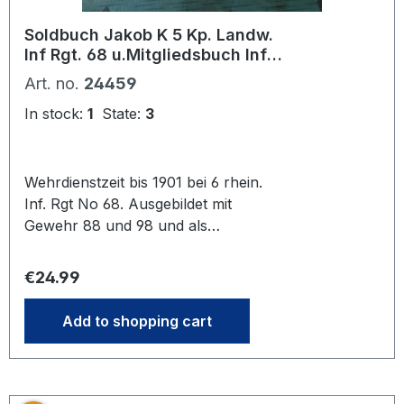
Soldbuch Jakob K 5 Kp. Landw.
Inf Rgt. 68 u.Mitgliedsbuch Inf.
Verein Bad Neuenahr.
Art. no.
24459
In stock:
1
State:
3
Wehrdienstzeit bis 1901 bei 6 rhein.
Inf. Rgt No 68. Ausgebildet mit
Gewehr 88 und 98 und als
Feldpionier 1902. 1914 wieder in
Dienst eingetreten. Kämpfe Metz,
Regular price:
€24.99
Mosel. Lothringen. . 24.11. 1918
entlassen wegen Demobilmachung.
Add to shopping cart
Schönes Mitgliedsbuch des Infanterie
vereins Bad Neuenahr, gegr.1931.
Eingetreten 1934- Mit eingestempelter
Trageberechtigung der