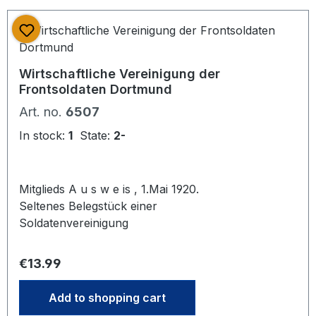
Wirtschaftliche Vereinigung der
Frontsoldaten Dortmund
Art. no.
6507
In stock:
1
State:
2-
Mitglieds A u s w e is , 1.Mai 1920.
Seltenes Belegstück einer
Soldatenvereinigung
Regular price:
€13.99
Add to shopping cart