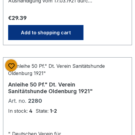
Aushändigung vom 17.03.1921 durch
den Territorial delegierten der
freiwilligen Krankenpflege des Landes
Regular price:
€29.39
Brandenburg. In den Knickstellen
leicht eingerissen und von Rückseite
Add to shopping cart
mit Klarsichtband stabilisiert.Relativ
seltene Urkunde
Anleihe 50 Pf." Dt. Verein
Sanitätshunde Oldenburg 1921"
Art. no.
2280
In stock:
4
State:
1-2
" Deutschen Verein für