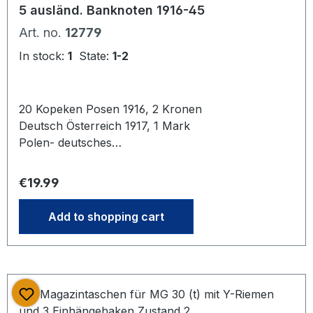
5 ausländ. Banknoten 1916-45
Art. no.
12779
In stock:
1
State:
1-2
20 Kopeken Posen 1916, 2 Kronen
Deutsch Österreich 1917, 1 Mark
Polen- deutsches
Generalgouvernment 1916, 1 Schilling
Österr.Militärbehörde 1944, 20
Regular price:
€19.99
Schilling Österreich 29.5.1945
Add to shopping cart