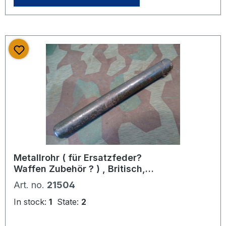
Bedienungsanleitung !!!. SEHR
SELTEN Anbei ein Ausdruck des
Aufbaus des fast baugleichen
Modells M 48. Bei Bestellung bitte
Altersnachweis schicken oder mailen
( Kopie vom Personalausweis)
Metallrohr ( für Ersatzfeder?
Waffen Zubehör ? ) , Britisch,
Case ST No 2, MK I, O.S.15025.
Art. no.
21504
B.E.L.Td
In stock:
1
State:
2