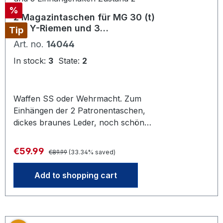
Discount
%
2 Magazintaschen für MG 30 (t)
mit Y-Riemen und 3
Tip
Einhängehaken Zustand 2
Art. no.
14044
In stock:
3
State:
2
Waffen SS oder Wehrmacht. Zum
Einhängen der 2 Patronentaschen,
dickes braunes Leder, noch schön
geschmeidig, nicht brüchig. Leicht
gebrauchter Zustand mit leichten
Regular price:
Sale price:
€59.99
€89.99
(33.34% saved)
Nutzungsspuren. Arsenalzustand,
nur grob gereinigt. Mit 3 Eisenhaken
Add to shopping cart
zum Einhängen in die
Patronentaschen. Das Foto steht
stellvertretend für unseren Bestand
an gleichwertigen Artikeln gleichen