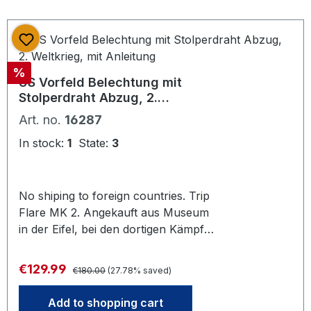
1941-45, Herstellerangabe TL für
Twin Cities Ordnance Plant,
Minneapolis, Minnesota, produzierte
von 1941-45, Munition Kaliber .30,
Discount
%
.45 und .50. Komplett delaboriert,
US Vorfeld Belechtung mit
ohne Pulverfüllung. Frei verkäuflich
Stolperdraht Abzug, 2.
ab 18 Jahren. Bei Bestellung bitte
Weltkrieg, mit Anleitung
Art. no.
16287
Altersnachweis mailen oder schicken
( Kopie / Foto vom gültigen
In stock:
1
State:
3
Personalausweis)
No shiping to foreign countries. Trip
Flare MK 2. Angekauft aus Museum
in der Eifel, bei den dortigen Kämpfen
der Ardennenoffensive dort liegen
geblieben. Mit einliegendem Zettel "-
Regular price:
Sale price:
€129.99
€180.00
(27.78% saved)
gefunden 1975 bei Forsthaus
Raffelsbrand / Eifel " . Mit Original
Add to shopping cart