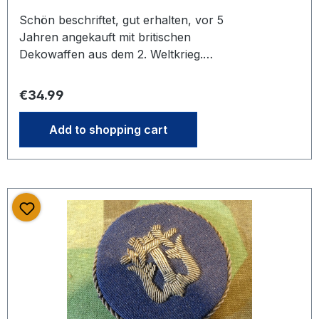
Schön beschriftet, gut erhalten, vor 5
Jahren angekauft mit britischen
Dekowaffen aus dem 2. Weltkrieg.
Uns nicht bekanntes Ausrüstungsteil.
Über Hinweise zur genauen
Regular price:
€34.99
Bestimmung würden wir uns freuen-
man lernt nie aus...
Add to shopping cart