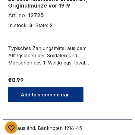
Originalmünze vor 1919
Art. no.
12725
In stock:
3
State:
2
Typisches Zahlungsmittel aus dem
Alltagsleben der Soldaten und
Menschen des 1. Weltkriegs. Ideal
zum Bestücken einer alten Soldaten-
Geldbörse. Gebraucht. Das Foto steht
Regular price:
€0.99
stellvertretend für unseren Bestand
an gleichwertigen Artikeln gleichen
Add to shopping cart
Zustands. Mehrere bei Bestellung
vorrätig. Es kann daher bei Lieferung
zu Abweichungen zum Foto
kommen.Preis bezieht sich auf ein
Stück