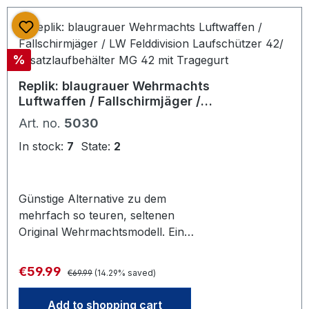
deutsch ist. Über Hinweise zur
genauen Zuordnung würden wir uns
feuen - man lernt nie aus und wird
Discount
%
nie alles kennen...
Replik: blaugrauer Wehrmachts
Luftwaffen / Fallschirmjäger /
LW Felddivision Laufschützer
Art. no.
5030
42/ Ersatzlaufbehälter MG 42
mit Tragegurt
In stock:
7
State:
2
Günstige Alternative zu dem
mehrfach so teuren, seltenen
Original Wehrmachtsmodell. Ein
Nachbau für das MG 42/53 aus der
frühen Nachkriegszeit. Teils auf
Regular price:
Sale price:
€59.99
€69.99
(14.29% saved)
Originalmaschinen aus dem Krieg
gefertigt. Praktisch nur anhand der
Add to shopping cart