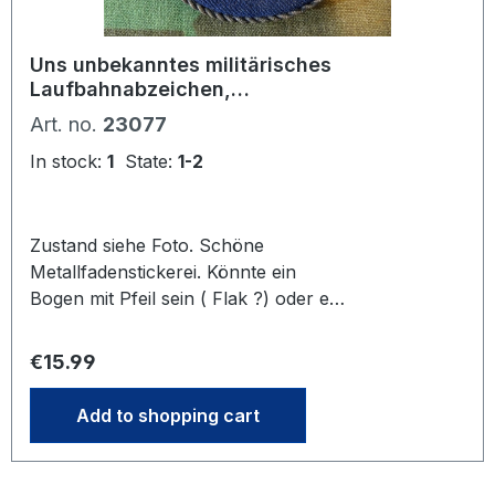
Uns unbekanntes militärisches
Laufbahnabzeichen,
wahrscheinlich 2. Weltkrieg.
Art. no.
23077
Marine oder Flak ?
In stock:
1
State:
1-2
Zustand siehe Foto. Schöne
Metallfadenstickerei. Könnte ein
Bogen mit Pfeil sein ( Flak ?) oder ein
Anker ( Marine) Untergrund
blaugrauer Garbadine Stoff , würde
Regular price:
€15.99
zu einem Luftwaffen oder Flak
Offizier passen. War im Nachlass
Add to shopping cart
eines Wehrmachts Offiziers,
wahrscheinlich ein Souvenir aus dem
Krieg. Ich denke nicht, das es