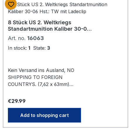
Zustands. Mehrere bei Bestellung
vorrätig. Es kann daher bei Lieferung
zu Abweichungen zum Foto kommen
8 Stück US 2. Weltkriegs
Standartmunition Kaliber 30-06
Hst.: TW mit Ladeclip
Art. no.
16063
In stock:
1
State:
3
Kein Versand ins Ausland, NO
SHIPPING TO FOREIGN
COUNTRYS. (7,62 x 63mm)
Gewehrmunition für 30 M 1 Garand
und Repetiergewehr Springfield Mod.
Regular price:
€29.99
1903 (welches im Zweiten Weltkrieg
zum Teil auch noch geführt wurde) .
Add to shopping cart
etc. . Bodenplatten gestempelt mit
Jahreszahl aus dere Zeit von von