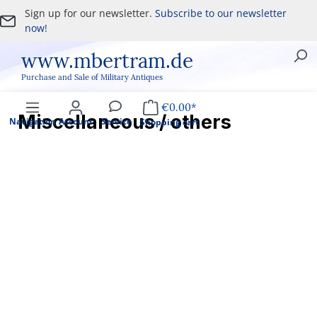
Sign up for our newsletter.
Subscribe to our newsletter
Skip to main content
now!
www.mbertram.de
Purchase and Sale of Military Antiques
€0.00*
Miscellaneous / others
Navigation
Account
Service
Shopping cart