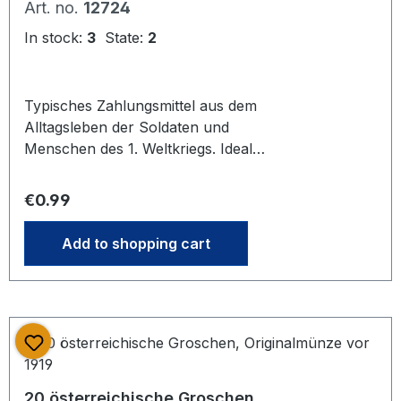
Art. no.
12724
In stock:
3
State:
2
Typisches Zahlungsmittel aus dem
Alltagsleben der Soldaten und
Menschen des 1. Weltkriegs. Ideal
zum Bestücken einer alten Soldaten-
Geldbörse. Gebraucht. Das Foto steht
Regular price:
€0.99
stellvertretend für unseren Bestand
an gleichwertigen Artikeln gleichen
Add to shopping cart
Zustands. Mehrere bei Bestellung
vorrätig. Es kann daher bei Lieferung
zu Abweichungen zum Foto
kommen.Preis bezieht sich auf ein
Stück
20 österreichische Groschen,