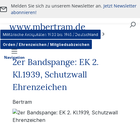
Melden Sie sich zu unserem Newsletter an.
Jetzt Newsletter
Zum Hauptinhalt springen
abonnieren!
www.mbertram.de
An- und Verkauf von militärischen Antiquitäten
Militärische Antiquitäten 1933 bis 1945 / Deutschland
Orden / Ehrenzeichen / Mitgliedsabzeichen
Navigation
2er Bandspange: EK 2.
Kl.1939, Schutzwall
Ehrenzeichen
Bertram
Bildergalerie überspringen