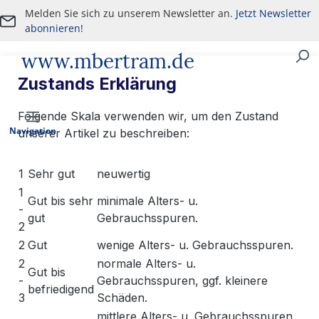
Melden Sie sich zu unserem Newsletter an.
Jetzt Newsletter
Zum Hauptinhalt springen
abonnieren!
www.mbertram.de
An- und Verkauf von militärischen Antiquitäten
Zustands Erklärung
Folgende Skala verwenden wir, um den Zustand
Navigation
unserer Artikel zu beschreiben:
1
Sehr gut
neuwertig
1
Gut bis sehr
minimale Alters- u.
-
gut
Gebrauchsspuren.
2
2
Gut
wenige Alters- u. Gebrauchsspuren.
2
normale Alters- u.
Gut bis
-
Gebrauchsspuren, ggf. kleinere
befriedigend
3
Schäden.
mittlere Alters- u. Gebrauchsspuren,