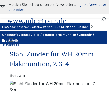
Melden Sie sich zu unserem Newsletter an.
Jetzt Newsletter
Zum Hauptinhalt springen
abonnieren!
www.mbertram.de
An- und Verkauf von militärischen Antiquitäten
Historische Waffen / Blankwaffen / Deko Munition / Zubehör
Unscharfe / deaktivierte / delaborierte Munition / Zubehör /
Ersatzteile
Navigation
Stahl Zünder für WH 20mm
Flakmunition, Z 3-4
Bertram
Bildergalerie überspringen