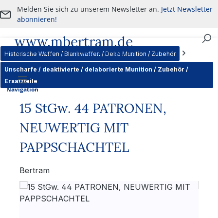
Melden Sie sich zu unserem Newsletter an.
Jetzt Newsletter
Zum Hauptinhalt springen
abonnieren!
www.mbertram.de
An- und Verkauf von militärischen Antiquitäten
Historische Waffen / Blankwaffen / Deko Munition / Zubehör
Unscharfe / deaktivierte / delaborierte Munition / Zubehör /
Ersatzteile
Navigation
15 StGw. 44 PATRONEN,
NEUWERTIG MIT
PAPPSCHACHTEL
Bertram
Bildergalerie überspringen