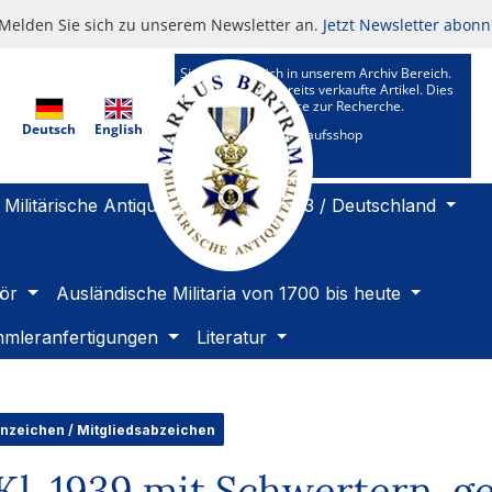
Melden Sie sich zu unserem Newsletter an.
Jetzt Newsletter abonn
Sie befinden sich in unserem Archiv Bereich.
Hier sehen Sie bereits verkaufte Artikel. Dies
ist ein Kundenservice zur Recherche.
Deutsch
English
Zu unserem Verkaufsshop
Militärische Antiquitäten 1919 bis 1933 / Deutschland
ör
Ausländische Militaria von 1700 bis heute
mleranfertigungen
Literatur
enzeichen / Mitgliedsabzeichen
Kl. 1939 mit Schwertern, ge