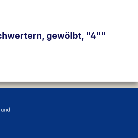
Schwertern, gewölbt, "4""
 und