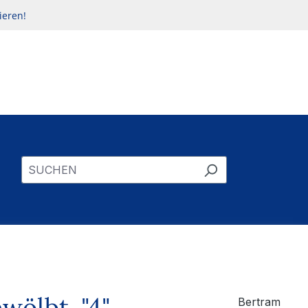
ieren!
wölbt, "4"
Bertram