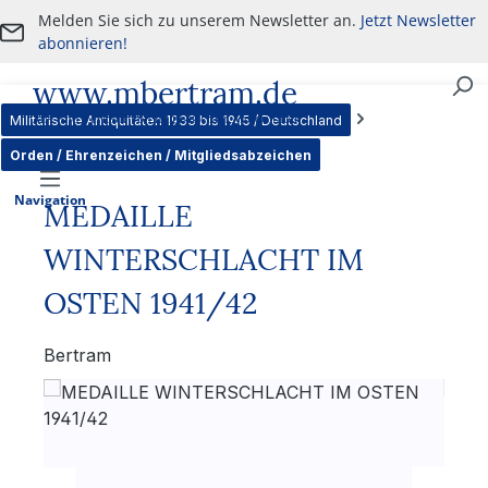
Melden Sie sich zu unserem Newsletter an.
Jetzt Newsletter
Zum Hauptinhalt springen
abonnieren!
www.mbertram.de
An- und Verkauf von militärischen Antiquitäten
Militärische Antiquitäten 1933 bis 1945 / Deutschland
Orden / Ehrenzeichen / Mitgliedsabzeichen
Navigation
MEDAILLE
WINTERSCHLACHT IM
OSTEN 1941/42
Bertram
Bildergalerie überspringen