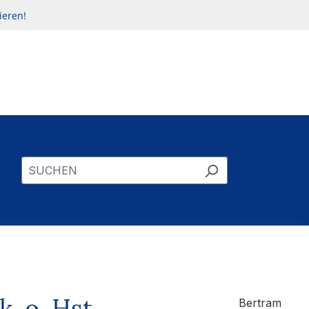
ieren!
 o. Hst.
Bertram