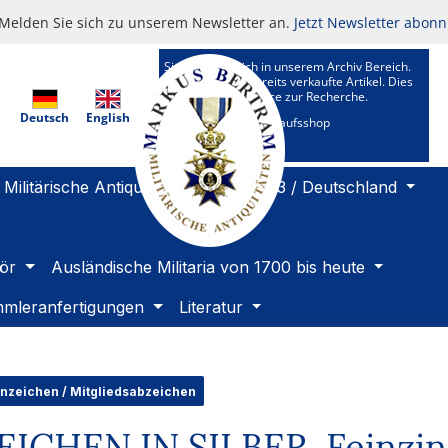
Melden Sie sich zu unserem Newsletter an.
Jetzt Newsletter abonn
Sie befinden sich in unserem Archiv Bereich.
Hier sehen Sie bereits verkaufte Artikel. Dies
ist ein Kundenservice zur Recherche.
Deutsch
English
Zu unserem Verkaufsshop
Militärische Antiquitäten 1919 bis 1933 / Deutschland
ör
Ausländische Militaria von 1700 bis heute
mleranfertigungen
Literatur
enzeichen / Mitgliedsabzeichen
HEN IN SILBER, Feinzink,