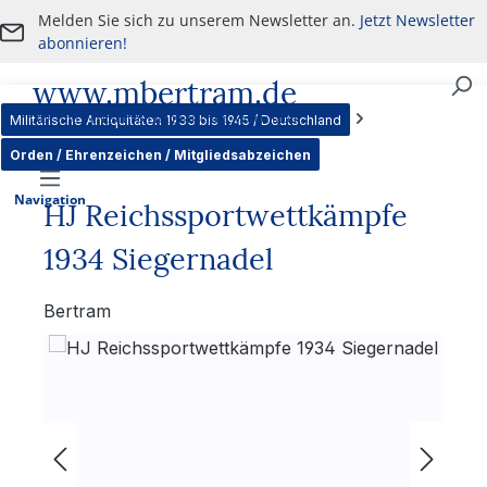
Melden Sie sich zu unserem Newsletter an.
Jetzt Newsletter
Zum Hauptinhalt springen
abonnieren!
www.mbertram.de
An- und Verkauf von militärischen Antiquitäten
Militärische Antiquitäten 1933 bis 1945 / Deutschland
Orden / Ehrenzeichen / Mitgliedsabzeichen
Navigation
HJ Reichssportwettkämpfe
1934 Siegernadel
Bertram
Bildergalerie überspringen