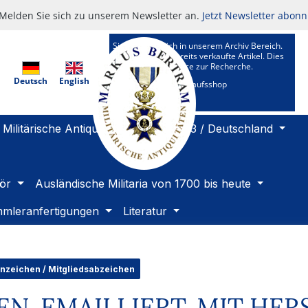
Melden Sie sich zu unserem Newsletter an.
Jetzt Newsletter abonn
Sie befinden sich in unserem Archiv Bereich.
Hier sehen Sie bereits verkaufte Artikel. Dies
ist ein Kundenservice zur Recherche.
Deutsch
English
Zu unserem Verkaufsshop
Militärische Antiquitäten 1919 bis 1933 / Deutschland
ör
Ausländische Militaria von 1700 bis heute
mleranfertigungen
Literatur
enzeichen / Mitgliedsabzeichen
N, EMAILLIERT, MIT HER