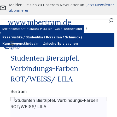
Melden Sie sich zu unserem Newsletter an.
Jetzt Newsletter
Zum Hauptinhalt springen
abonnieren!
www.mbertram.de
An- und Verkauf von militärischen Antiquitäten
Militärische Antiquitäten 1933 bis 1945 / Deutschland
Reservistika / Studentika / Porzellan / Schmuck /
Kunstgegenstände / militärische Spielsachen
Navigation
Studenten Bierzipfel.
Verbindungs-Farben
ROT/WEISS/ LILA
Bertram
Bildergalerie überspringen