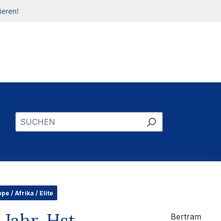
ieren!
e / Afrika / Elite
Jahr, Hst
Bertram