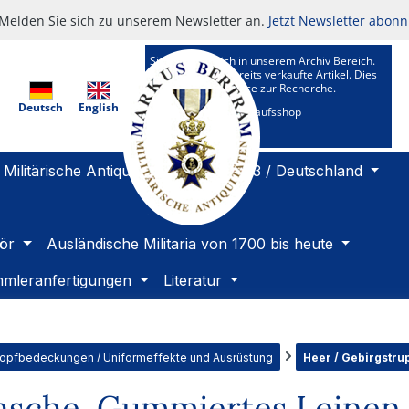
Melden Sie sich zu unserem Newsletter an.
Jetzt Newsletter abonn
Sie befinden sich in unserem Archiv Bereich.
Hier sehen Sie bereits verkaufte Artikel. Dies
ist ein Kundenservice zur Recherche.
Deutsch
English
Zu unserem Verkaufsshop
Militärische Antiquitäten 1919 bis 1933 / Deutschland
ör
Ausländische Militaria von 1700 bis heute
mleranfertigungen
Literatur
Kopfbedeckungen / Uniformeffekte und Ausrüstung
Heer / Gebirgstrupp
che. Gummiertes Leinen, 