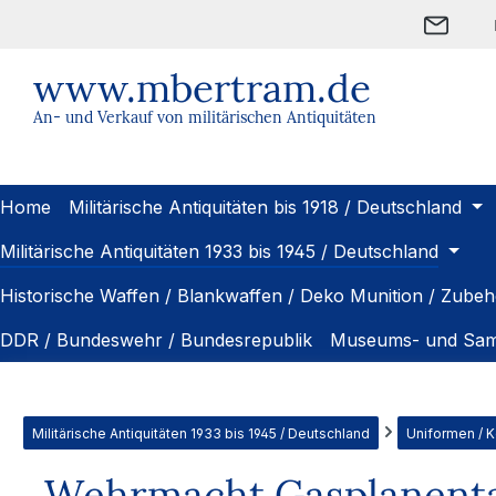
m Hauptinhalt springen
Zur Suche springen
Zur Hauptnavigation springen
www.mbertram.de
An- und Verkauf von militärischen Antiquitäten
Home
Militärische Antiquitäten bis 1918 / Deutschland
Militärische Antiquitäten 1933 bis 1945 / Deutschland
Historische Waffen / Blankwaffen / Deko Munition / Zubeh
DDR / Bundeswehr / Bundesrepublik
Museums- und Sam
Militärische Antiquitäten 1933 bis 1945 / Deutschland
Uniformen / 
Wehrmacht Gasplanentas