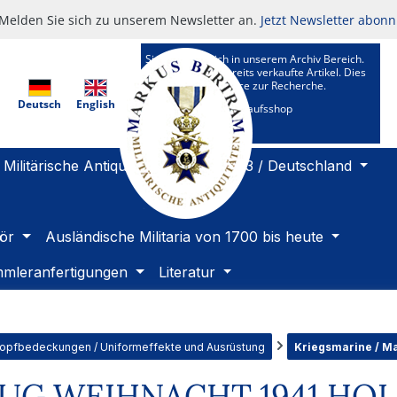
Melden Sie sich zu unserem Newsletter an.
Jetzt Newsletter abonn
Sie befinden sich in unserem Archiv Bereich.
Hier sehen Sie bereits verkaufte Artikel. Dies
ist ein Kundenservice zur Recherche.
Deutsch
English
Zu unserem Verkaufsshop
Militärische Antiquitäten 1919 bis 1933 / Deutschland
ör
Ausländische Militaria von 1700 bis heute
mleranfertigungen
Literatur
Kopfbedeckungen / Uniformeffekte und Ausrüstung
Kriegsmarine / M
RUG WEIHNACHT 1941 HO