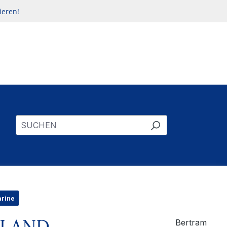
ieren!
arine
LLAND
Bertram