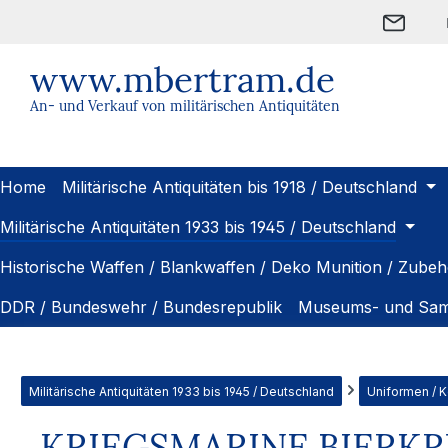
m Hauptinhalt springen
Zur Suche springen
Zur Hauptnavigation springen
www.mbertram.de
An- und Verkauf von militärischen Antiquitäten
Home
Militärische Antiquitäten bis 1918 / Deutschland
Militärische Antiquitäten 1933 bis 1945 / Deutschland
Historische Waffen / Blankwaffen / Deko Munition / Zubeh
DDR / Bundeswehr / Bundesrepublik
Museums- und Sam
Militärische Antiquitäten 1933 bis 1945 / Deutschland
Uniformen / 
KRIEGSMARINE BIERK