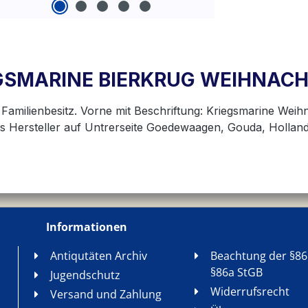
IEGSMARINE BIERKRUG WEIHNACH
amilienbesitz. Vorne mit Beschriftung: Kriegsmarine Weihn
ls Hersteller auf Untrerseite Goedewaagen, Gouda, Hollan
Informationen
Antiqutäten Archiv
Beachtung der §86
§86a StGB
Jugendschutz
Widerrufsrecht
Versand und Zahlung