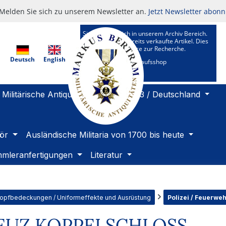
Melden Sie sich zu unserem Newsletter an.
Jetzt Newsletter abonn
Sie befinden sich in unserem Archiv Bereich.
Hier sehen Sie bereits verkaufte Artikel. Dies
ist ein Kundenservice zur Recherche.
Deutsch
English
Zu unserem Verkaufsshop
Militärische Antiquitäten 1919 bis 1933 / Deutschland
ör
Ausländische Militaria von 1700 bis heute
mleranfertigungen
Literatur
Kopfbedeckungen / Uniformeffekte und Ausrüstung
Polizei / Feuerweh
EUZ KOPPELSCHLOSS