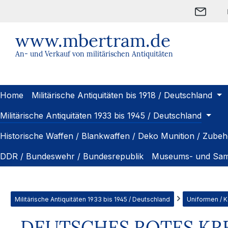
m Hauptinhalt springen
Zur Suche springen
Zur Hauptnavigation springen
www.mbertram.de
An- und Verkauf von militärischen Antiquitäten
Home
Militärische Antiquitäten bis 1918 / Deutschland
Militärische Antiquitäten 1933 bis 1945 / Deutschland
Historische Waffen / Blankwaffen / Deko Munition / Zubeh
DDR / Bundeswehr / Bundesrepublik
Museums- und Sam
Militärische Antiquitäten 1933 bis 1945 / Deutschland
Uniformen / 
DEUTSCHES ROTES KR