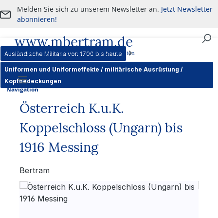
Melden Sie sich zu unserem Newsletter an.
Jetzt Newsletter
Zum Hauptinhalt springen
abonnieren!
www.mbertram.de
An- und Verkauf von militärischen Antiquitäten
Ausländische Militaria von 1700 bis heute
Uniformen und Uniformeffekte / militärische Ausrüstung /
Kopfbedeckungen
Navigation
Österreich K.u.K.
Koppelschloss (Ungarn) bis
1916 Messing
Bertram
Bildergalerie überspringen