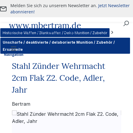
Melden Sie sich zu unserem Newsletter an.
Jetzt Newsletter
Zum Hauptinhalt springen
abonnieren!
www.mbertram.de
An- und Verkauf von militärischen Antiquitäten
Historische Waffen / Blankwaffen / Deko Munition / Zubehör
Unscharfe / deaktivierte / delaborierte Munition / Zubehör /
Ersatzteile
Navigation
Stahl Zünder Wehrmacht
2cm Flak Z2. Code, Adler,
Jahr
Bertram
Bildergalerie überspringen