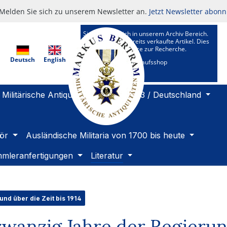
Melden Sie sich zu unserem Newsletter an.
Jetzt Newsletter abonn
Sie befinden sich in unserem Archiv Bereich.
Hier sehen Sie bereits verkaufte Artikel. Dies
ist ein Kundenservice zur Recherche.
Deutsch
English
Zu unserem Verkaufsshop
Militärische Antiquitäten 1919 bis 1933 / Deutschland
ör
Ausländische Militaria von 1700 bis heute
mleranfertigungen
Literatur
und über die Zeit bis 1914
wanzig Jahre der Regierung