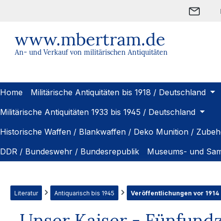
m Hauptinhalt springen
Zur Suche springen
Zur Hauptnavigation springen
www.mbertram.de
An- und Verkauf von militärischen Antiquitäten
Home
Militärische Antiquitäten bis 1918 / Deutschland
Militärische Antiquitäten 1933 bis 1945 / Deutschland
Historische Waffen / Blankwaffen / Deko Munition / Zubeh
DDR / Bundeswehr / Bundesrepublik
Museums- und Sam
Literatur
Antiquarisch bis 1945
Veröffentlichungen vor 1914 
Unser Kaiser - Fünfundz