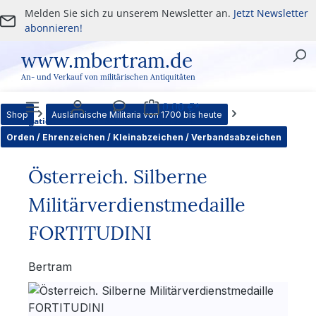
Melden Sie sich zu unserem Newsletter an.
Jetzt Newsletter
Zum Hauptinhalt springen
abonnieren!
www.mbertram.de
An- und Verkauf von militärischen Antiquitäten
0,00 €*
Shop
Ausländische Militaria von 1700 bis heute
Navigation
Benutzer
Service
Warenkorb
Orden / Ehrenzeichen / Kleinabzeichen / Verbandsabzeichen
Österreich. Silberne
Militärverdienstmedaille
FORTITUDINI
Bertram
Bildergalerie überspringen