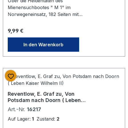
Über die Heldentaten des
Mienensuchbootes " M 1" im
Norwegeneinsatz, 182 Seiten mit
zahlreichen Illustrationen und
Abbildungen von Heinz Carls, Fotos
Regulärer Preis:
9,99 €
von Hans Bartels, farbiges
Titelportrait von Bartels, einer
In den Warenkorb
Kartenskizze von Skandinavien,
illustr. Ohalbleinen - Einband gut,
Bielefeld, Heimatverlag Gieseking,
1942, Gebundene Ausgabe
Reventlow, E. Graf zu, Von
Potsdam nach Doorn ( Leben
Kaiser Wilhelm II)
Art.-Nr.
16217
Auf Lager:
1
Zustand:
2