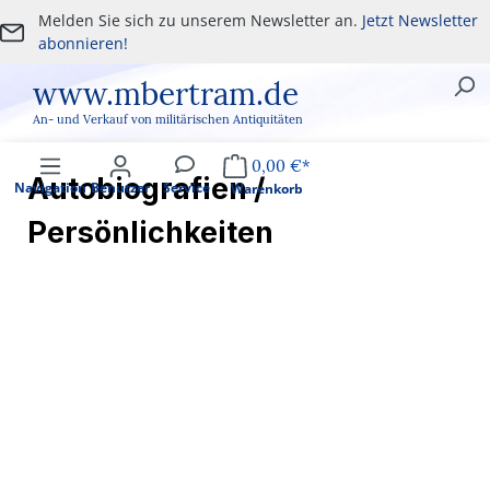
Melden Sie sich zu unserem Newsletter an.
Jetzt Newsletter
Zum Hauptinhalt springen
abonnieren!
www.mbertram.de
An- und Verkauf von militärischen Antiquitäten
0,00 €*
Autobiografien /
Navigation
Benutzer
Service
Warenkorb
Persönlichkeiten