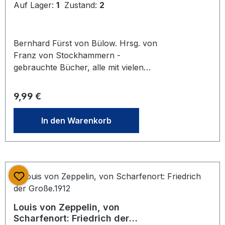
Auf Lager:
1
Zustand:
2
Bernhard Fürst von Bülow. Hrsg. von
Franz von Stockhammern -
gebrauchte Bücher, alle mit vielen
ausklappbaren Abdrucken von
historischen Dokumenten. Bd. 1.)
Regulärer Preis:
9,99 €
Vom Staatssekretariat bis zur
Marokko-Krise 1930, 634 S. plus
In den Warenkorb
Anhang. 3 Vorsatzblätter bis Blatt mit
Titel mit vielen handschriftlichen
Tinteneintragungen zu Seitenzahlen,
im Text ein paar Unterstreichungen
und Randnotitzen, diese nicht so
auffällig. 1930 Ulstein Verlag. . Bd. 2) .
Von der Marokko-Krise bis zum
Louis von Zeppelin, von
Abschied 1930, 1-25 Tsd. 531 S.
Scharfenort: Friedrich der
1.Vorsatzblatt mit vielen