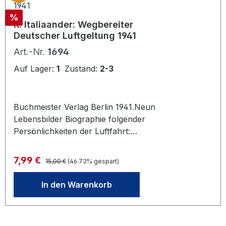
Rabatt
%
R. Italiaander: Wegbereiter
Deutscher Luftgeltung 1941
Art.-Nr.
1694
Auf Lager:
1
Zustand:
2-3
Buchmeister Verlag Berlin 1941.Neun
Lebensbilder Biographie folgender
Persönlichkeiten der Luftfahrt:
Friedrich Christiansen,Wolf- u.
Helmuth Hirth, Ernst Heinkel,
Regulärer Preis:
Verkaufspreis:
7,99 €
15,00 €
(46.73% gespart)
Gerhard Fieseler, Hugo Eckener,
Claudius Dornier, Willy
In den Warenkorb
Messerschmidt, C.A.Freiherr v.
Gablenz,..258 Seiten, bebildert