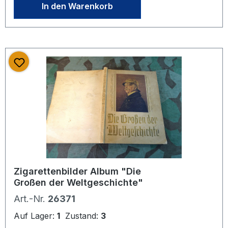
Nur leichte Nutzungsspuren auf
In den Warenkorb
Einband, Bucheinband in sehr
schönem Zustand. Erste Seiten mit
stärkeren Nutzungs- und
Altersspuren als im restlichen Buch.
Auf ersten Seiten und auf Schnitt mit
leichten Altersflecken. Innenteil
sauber und gut erhalten. 781 Seiten.
252-253. Auflage 1937.
Zigarettenbilder Album "Die
Großen der Weltgeschichte"
Art.-Nr.
26371
Auf Lager:
1
Zustand:
3