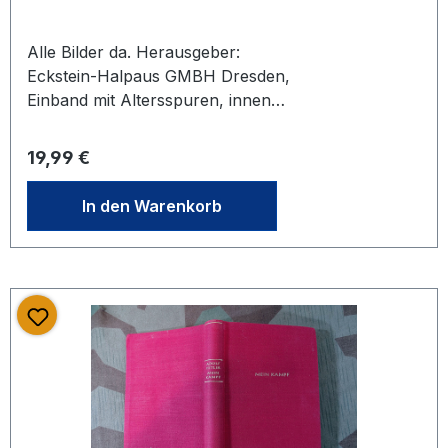
Alle Bilder da. Herausgeber:
Eckstein-Halpaus GMBH Dresden,
Einband mit Altersspuren, innen
sauber. Zustand siehe Fotos.
Regulärer Preis:
19,99 €
In den Warenkorb