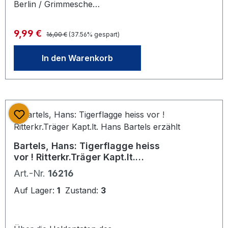
Berlin / Grimmesche
Hofbuchdruckerei Bückeburg, Achte
Auflage 36. bis 38. Tausend, Inhalt:
Regulärer Preis:
Verkaufspreis:
9,99 €
16,00 €
(37.56% gespart)
"Vorwort, Von den Schäden Nöten
und Gefahren, Von der
In den Warenkorb
Reichsreform, Von den Grundzügen
deutscher Machtpolitik, Helfer und
Gegner, Wenn ich der Kaiser wär'!,
Die Probe, Die Reihen schließen sich,
Nach dem Zusammenbruch,
Paperback, 14,5 x 21 cm, gut
erhalten
Bartels, Hans: Tigerflagge heiss
vor ! Ritterkr.Träger Kapt.lt.
Hans Bartels erzählt
Art.-Nr.
16216
Auf Lager:
1
Zustand:
3