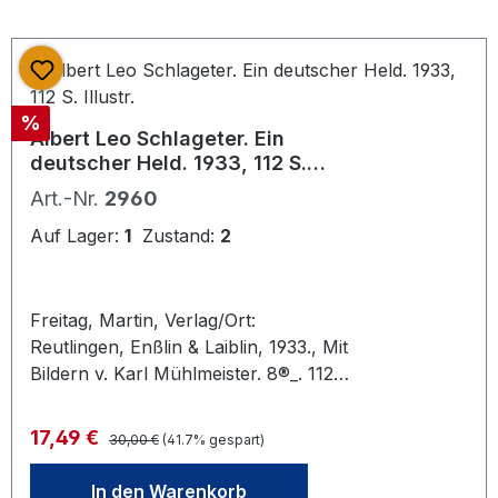
Altersnachweis senden oder mailen (
Kopie vom gültigen Personalausweis).
Rabatt
%
Albert Leo Schlageter. Ein
deutscher Held. 1933, 112 S.
Illustr.
Art.-Nr.
2960
Auf Lager:
1
Zustand:
2
Freitag, Martin, Verlag/Ort:
Reutlingen, Enßlin & Laiblin, 1933., Mit
Bildern v. Karl Mühlmeister. 8®_. 112
SS. Illustr. OHln. minimal berieben
und bestoßen. NS-Buch über den
Regulärer Preis:
Verkaufspreis:
17,49 €
30,00 €
(41.7% gespart)
von den Franzosen erschossenen
Freischärler. Dem Buch mit einer
In den Warenkorb