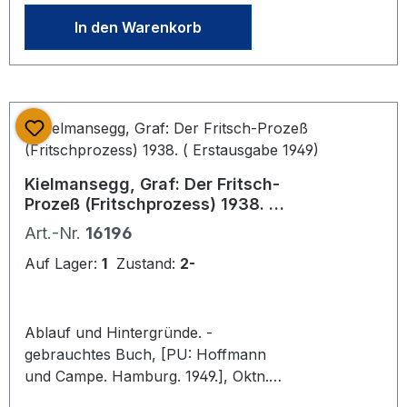
Ebd., Vorsatzblatt leicht gebräunt,
In den Warenkorb
Oberkannte Einband leicht bestoßen.
Sonst guter Zustand. Schutzeinband
mit altem, weißen Papier
zeitgenössisch repariert.
Kielmansegg, Graf: Der Fritsch-
Prozeß (Fritschprozess) 1938. (
Erstausgabe 1949)
Art.-Nr.
16196
Auf Lager:
1
Zustand:
2-
Ablauf und Hintergründe. -
gebrauchtes Buch, [PU: Hoffmann
und Campe. Hamburg. 1949.], Oktn.
mit fixiertem Schutzumschlag. 152 S.