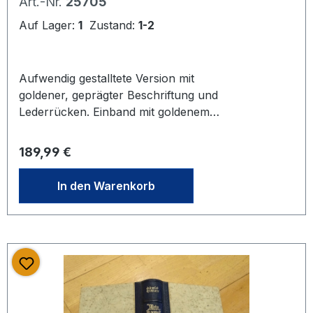
Art.-Nr.
25705
Stadtwappen, 1939
Auf Lager:
1
Zustand:
1-2
Aufwendig gestalltete Version mit
goldener, geprägter Beschriftung und
Lederrücken. Einband mit goldenem
Stadtwappen, mit leichten Alters- und
Nutzungsspuren. Siehe Foto. Buch
Regulärer Preis:
189,99 €
generell in gutem Zustand. Innen
sauberes Exemplar. 781 Seiten. 479-
In den Warenkorb
483. Auflage 1939.