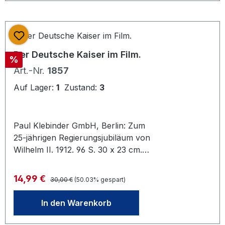
Der Deutsche Kaiser im Film.
Rabatt
%
Art.-Nr.
1857
Auf Lager:
1
Zustand:
3
Paul Klebinder GmbH, Berlin: Zum
25-jährigen Regierungsjubiläum von
Wilhelm II. 1912. 96 S. 30 x 23 cm.
Gebrauchsspuren
Regulärer Preis:
Verkaufspreis:
14,99 €
30,00 €
(50.03% gespart)
In den Warenkorb