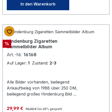
In den Warenkorb
Hindenburg Zigaretten
Rabatt
%
Sammelbilder Album
Art.-Nr.
16168
Auf Lager:
1
Zustand:
2-3
Alle Bilder vorhanden, beiliegend
Ankaufbeleg von 1988 über 250 DM,
beiliegend großes Hindenburg Bild ca.
11x14cm. Guter bis befriedigender
Zustand. Alters -und
Regulärer Preis:
Verkaufspreis:
29,99 €
90,00 €
(66.68% gespart)