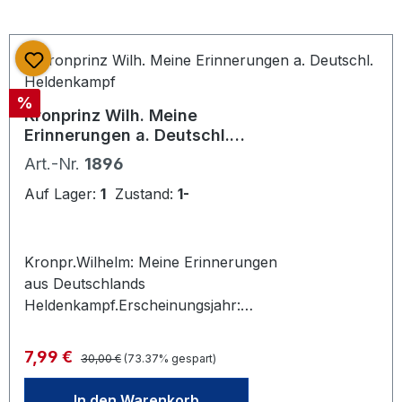
Rabatt
%
Kronprinz Wilh. Meine
Erinnerungen a. Deutschl.
Heldenkampf
Art.-Nr.
1896
Auf Lager:
1
Zustand:
1-
Kronpr.Wilhelm: Meine Erinnerungen
aus Deutschlands
Heldenkampf.Erscheinungsjahr:
1923., Verlag/Ort: Berlin, Mittler, 371
S. mit 1 Titelbild, 13 Kartenskizzen im
Regulärer Preis:
Verkaufspreis:
7,99 €
30,00 €
(73.37% gespart)
Text und 4 Kartenbeilagen. OHlwd.,
gut erhalten.
In den Warenkorb