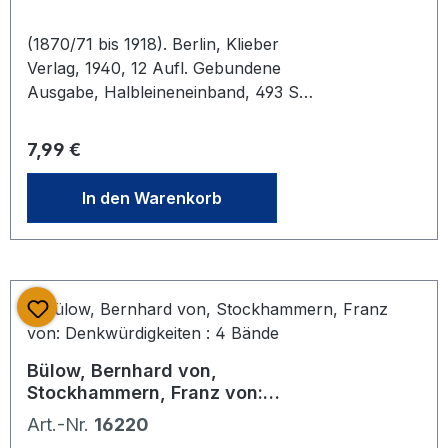
(1870/71 bis 1918). Berlin, Klieber
Verlag, 1940, 12 Aufl. Gebundene
Ausgabe, Halbleineneinband, 493 S.
plus Werbeanhang, Einband gut,
minimal berieben
Regulärer Preis:
7,99 €
In den Warenkorb
Bülow, Bernhard von,
Stockhammern, Franz von:
Denkwürdigkeiten : 4 Bände
Art.-Nr.
16220