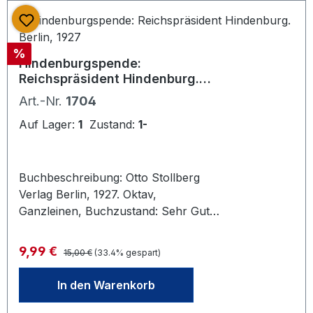
Rabatt
%
Hindenburgspende:
Reichspräsident Hindenburg.
Berlin, 1927
Art.-Nr.
1704
Auf Lager:
1
Zustand:
1-
Buchbeschreibung: Otto Stollberg
Verlag Berlin, 1927. Oktav,
Ganzleinen, Buchzustand: Sehr Gut
94 Seiten
Regulärer Preis:
Verkaufspreis:
9,99 €
15,00 €
(33.4% gespart)
In den Warenkorb