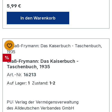
mit Tafeln. Innern gut, leicht
Regulärer Preis:
5,99 €
gebräunt
In den Warenkorb
Rabatt
%
Claß-Frymann: Das Kaiserbuch -
Taschenbuch, 1935
Art.-Nr.
16213
Auf Lager:
1
Zustand:
1-2
PU: Verlag der Vermögensverwaltung
des Alldeutschen Verbandes GmbH