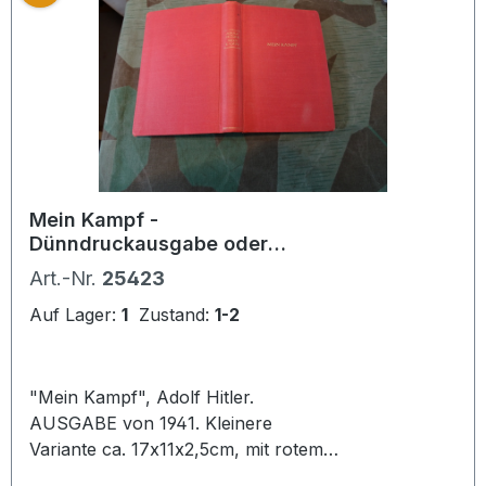
leider braunfleckig, der Rest des
Buches aber sauber und gut
erhalten. Druck Müller & Sohn Wien.
Bei Bestellung bitte Altersnachweis
senden oder mailen ( Kopie vom
Personalausweis).
Mein Kampf -
Dünndruckausgabe oder
Feldpostausgabe von 1941,
Art.-Nr.
25423
rotes Leinen
Auf Lager:
1
Zustand:
1-2
"Mein Kampf", Adolf Hitler.
AUSGABE von 1941. Kleinere
Variante ca. 17x11x2,5cm, mit rotem
Leineneinband und goldener