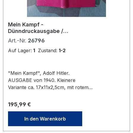
Mein Kampf -
Dünndruckausgabe /
Wehrmachts Feldpostausgabe
Art.-Nr.
26796
von 1940, rotes Leinen
Auf Lager:
1
Zustand:
1-2
"Mein Kampf", Adolf Hitler.
AUSGABE von 1940. Kleinere
Variante ca. 17x11x2,5cm, mit rotem
Leineneinband und goldener
geprägter Beschriftung. 781 Seiten.
Regulärer Preis:
195,99 €
Einband sehr gut erhalten . Inhalt
schön. 7. Auflage, Zentralverlag d.
In den Warenkorb
NSDAP, Franz Eher Nachf.
München. Bei Bestellung bitte