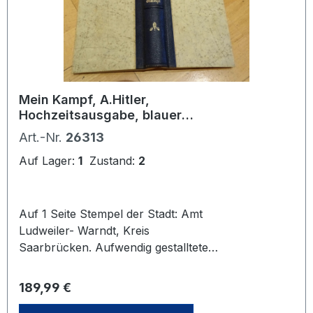
Mein Kampf, A.Hitler,
Hochzeitsausgabe, blauer
Lederrücken, 1937, Amt
Art.-Nr.
26313
Ludweiler- Warndt, Saarbrücken
Auf Lager:
1
Zustand:
2
Auf 1 Seite Stempel der Stadt: Amt
Ludweiler- Warndt, Kreis
Saarbrücken. Aufwendig gestalltete
Version mit goldener, geprägter
Beschriftung. Auf der Oberseite die
Regulärer Preis:
189,99 €
Seitenkanten ebenfalls vergoldet.