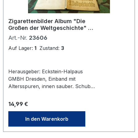
Zigarettenbilder Album "Die
Großen der Weltgeschichte" mit
Schuber
Art.-Nr.
23606
Auf Lager:
1
Zustand:
3
Herausgeber: Eckstein-Halpaus
GMBH Dresden, Einband mit
Altersspuren, innen sauber. Schuber
stark abgenutzt und seitlich
aufgerissen. - Zustand siehe Fotos.
Regulärer Preis:
14,99 €
Fehlbild Nr. 79 Maria Theresia
In den Warenkorb