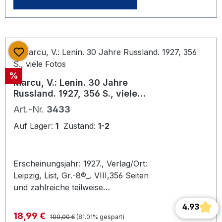
Büroklammer beigeheftet ist eine
Postkarte mit Abbild Leo Schlageters.
Die Büroklammer hat einen Abdruck
auf der Seite hinterlassen.
Rabatt
%
Marcu, V.: Lenin. 30 Jahre
Russland. 1927, 356 S., viele
Fotos
Art.-Nr.
3433
Auf Lager:
1
Zustand:
1-2
Erscheinungsjahr: 1927., Verlag/Ort:
Leipzig, List, Gr.-8®_. VIII,356 Seiten
und zahlreiche teilweise
unverüffentlichte Fotos in
4.93
Kupfertiefdruck auf Tafeln. OLeinen
Regulärer Preis:
Verkaufspreis:
18,99 €
100,00 €
(81.01% gespart)
Durch