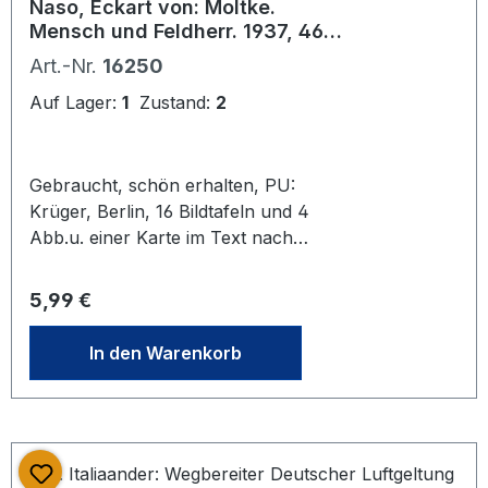
Inhalt: Jugend- und Diplomatenjahre
Naso, Eckart von: Moltke.
Schenkungsvermerk 1918/19
Mensch und Feldherr. 1937, 460
1931, 730 S.
S.
Art.-Nr.
16250
Auf Lager:
1
Zustand:
2
Gebraucht, schön erhalten, PU:
Krüger, Berlin, 16 Bildtafeln und 4
Abb.u. einer Karte im Text nach
Handzeichnungen von H.v.Moltke
Regulärer Preis:
5,99 €
In den Warenkorb