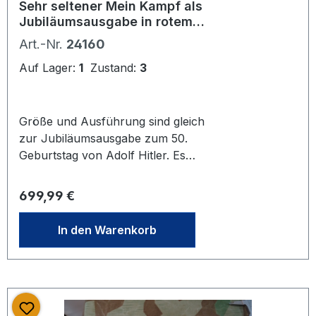
Sehr seltener Mein Kampf als
Jubiläumsausgabe in rotem
Leinen.
Art.-Nr.
24160
Auf Lager:
1
Zustand:
3
Größe und Ausführung sind gleich
zur Jubiläumsausgabe zum 50.
Geburtstag von Adolf Hitler. Es
handelt sich hierbei um die
Österreichausgabe. Unbestritten die
Regulärer Preis:
699,99 €
Seltenheit dieser Ausgabe - es ist das
erste Exemplar das wir anbieten
In den Warenkorb
können. Deutlich seltener als die
Erstausgaben zu finden! Einband mit
Gebrauchs und Altersspuren.
Komplett mit Führerbild und
Pergamentpapier, diese ersten Seiten