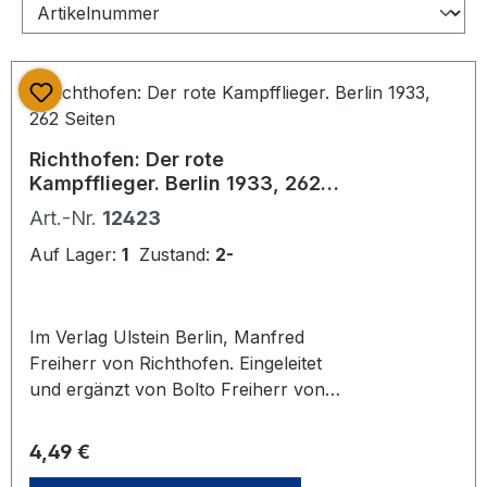
Richthofen: Der rote
Kampfflieger. Berlin 1933, 262
Seiten
Art.-Nr.
12423
Auf Lager:
1
Zustand:
2-
Im Verlag Ulstein Berlin, Manfred
Freiherr von Richthofen. Eingeleitet
und ergänzt von Bolto Freiherr von
Richthofen. Mit einem Vorwort von
Reichsminister Hermann Göring. Mit
Regulärer Preis:
4,49 €
22 Aufnahmen