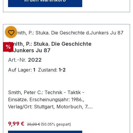
Smith, P.: Stuka. Die Geschichte
Rabatt
%
d.Junkers Ju 87
Art.-Nr.
2022
Auf Lager:
1
Zustand:
1-2
Smith, Peter C.: Technik - Taktik -
Einsätze. Erscheinungsjahr: 1986.,
Verlag/Ort: Stuttgart, Motorbuch, 7.
Aufl. 8®_. 235 S. Text, Abbildungen
auf 79 Kunstdrucktafeln. OPpbd.,gut
Regulärer Preis:
Verkaufspreis:
9,99 €
20,00 €
(50.05% gespart)
erhalten. ISBN: 3-87943-291-0. Das