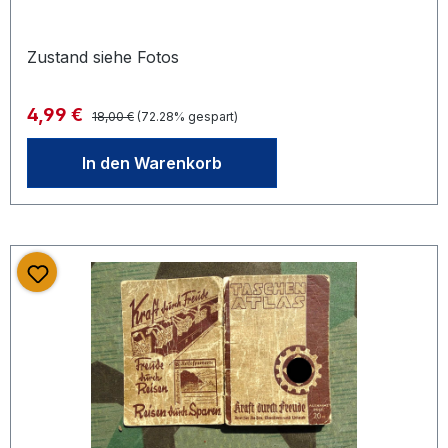
Zustand siehe Fotos
Regulärer Preis:
Verkaufspreis:
4,99 €
18,00 €
(72.28% gespart)
In den Warenkorb