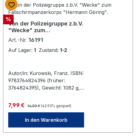
Rußland - Vom Himmel in die Hölle -
Erdeinsatz in Afrika - Kampfraum
Rabatt
%
Italien - Endkampf im Westen - Nach
Von der Polizeigruppe z.b.V.
dem Kriege Mit zahlreichen S/W-
"Wecke" zum
Abbildungen und einigen
Fallschirmpanzerkorps
Art.-Nr.
16191
Kartenskizzen, 280x205 mm,
"Hermann Göring".
Copyright der Sonderausgabe 1996,
Auf Lager:
1
Zustand:
1-2
Tosa Verlag Wien, Prionted in
Slovakia.
Autor/in: Kurowski, Franz. ISBN:
9783764824396 (früher:
3764824395), Gewicht: 1082 g,
Verlag: Osnabrück : Biblio-
Verl.,Erschienen: 1994. Sprache:
Regulärer Preis:
Verkaufspreis:
7,99 €
14,00 €
(42.93% gespart)
Deutsch, Zustand: gebraucht, sehr
gut, Beschreibung: VIII, 502 S. : Ill.,
In den Warenkorb
graph. Darst., Kt.,, 24 cm Pp.