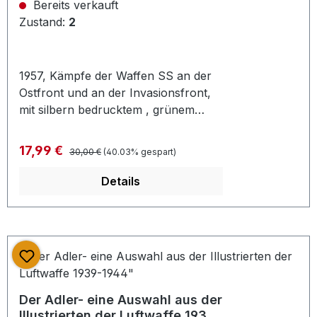
Bereits verkauft
Zustand:
2
1957, Kämpfe der Waffen SS an der
Ostfront und an der Invasionsfront,
mit silbern bedrucktem , grünem
Ganzleineneinband, guter Zustand ,
selten im Handel erhältlich
Regulärer Preis:
Verkaufspreis:
17,99 €
30,00 €
(40.03% gespart)
Details
Der Adler- eine Auswahl aus der
Illustrierten der Luftwaffe 1939-