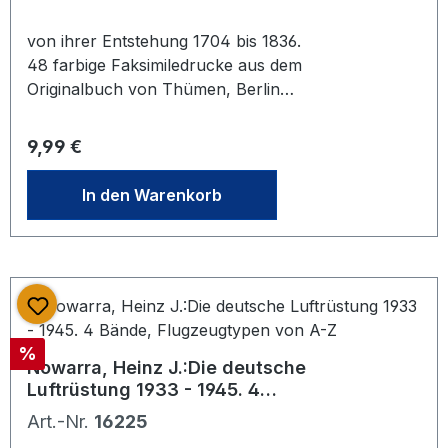
von ihrer Entstehung 1704 bis 1836.
48 farbige Faksimiledrucke aus dem
Originalbuch von Thümen, Berlin
1840. Wuppertal, Schwarze, 1975.
Illustr. OPbd.
Regulärer Preis:
9,99 €
In den Warenkorb
Rabatt
%
Nowarra, Heinz J.:Die deutsche
Luftrüstung 1933 - 1945. 4
Bände, Flugzeugtypen von A-Z
Art.-Nr.
16225