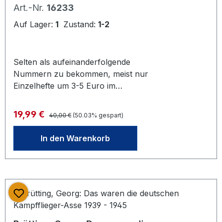
Heft 17-65 mit Schallplatte
Art.-Nr.
16233
Auf Lager:
1
Zustand:
1-2
Selten als aufeinanderfolgende
Nummern zu bekommen, meist nur
Einzelhefte um 3-5 Euro im
Antiquariatshendel erhältlich. Viele
interessante Texte und
Regulärer Preis:
Verkaufspreis:
19,99 €
40,00 €
(50.03% gespart)
zeitgenössiche Buntbilder/
Propagandafotos von deutschen
In den Warenkorb
Kriegsberichterstattern. Das III.
Reich, Zentner, Christian (Hg.):Das III.
Reich. / Nachkrieg. / Der III.
Weltkrieg. - Zeitgeschehen in Wort,
Bild und Ton. Hamburg, John Jahr
Verlag, 1974. Alle Hefte durchgehend
von Heft 17-65 vohanden. Schöner