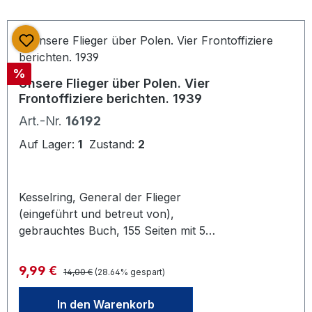
Rabatt
%
Unsere Flieger über Polen. Vier
Frontoffiziere berichten. 1939
Art.-Nr.
16192
Auf Lager:
1
Zustand:
2
Kesselring, General der Flieger
(eingeführt und betreut von),
gebrauchtes Buch, 155 Seiten mit 51
Aufnahmen, illustr. Oleinen - guter
Zustand - Schlagworte: Luftfahrt
Regulärer Preis:
Verkaufspreis:
9,99 €
14,00 €
(28.64% gespart)
militärisch, Zweiter Weltkrieg,
Deutsche Luftwaffe [PU:Berlin,
In den Warenkorb