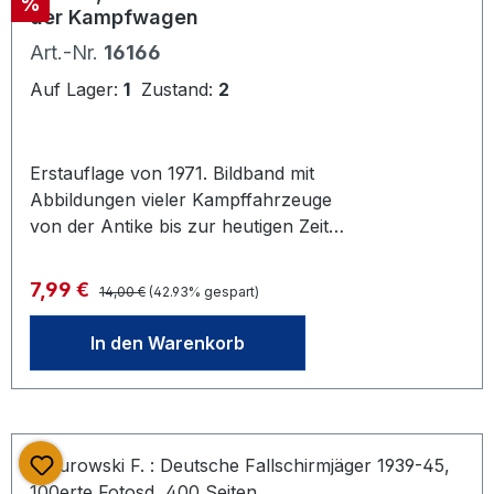
Rabatt
%
Durchhaltepropaganda zeigt.
der Kampfwagen
S.L.Mayer u. Massami Tokoi,
Art.-Nr.
16166
Motorbuch Verlag, 1978
Auf Lager:
1
Zustand:
2
Erstauflage von 1971. Bildband mit
Abbildungen vieler Kampffahrzeuge
von der Antike bis zur heutigen Zeit.
Text Armin Halle, Zeichnungen Carlo
Demand, Verlag Manfred Pawlak
Regulärer Preis:
Verkaufspreis:
7,99 €
14,00 €
(42.93% gespart)
Herrsching, 174 S.
In den Warenkorb