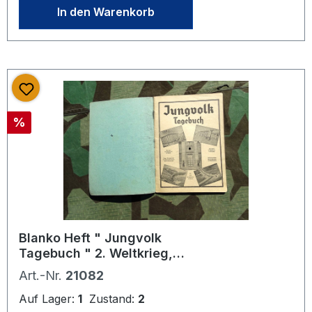
Foto steht stellvertretend für unseren
In den Warenkorb
Bestand an gleichwertigen Artikeln
gleichen Zustands. Mehrere bei
Bestellung vorrätig. Es kann daher
bei Lieferung zu Abweichungen zum
Foto kommen.Preis bezieht sich auf
ein Stück
Rabatt
%
Blanko Heft " Jungvolk
Tagebuch " 2. Weltkrieg,
unausgefüllt
Art.-Nr.
21082
Auf Lager:
1
Zustand:
2