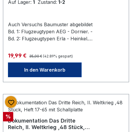
Auf Lager:
1
Zustand:
1-2
Auch Versuchs Baumuster abgebildet
Bd. 1: Flugzeugtypen AEG - Dornier. -
Bd. 2: Flugzeugtypen Erla - Heinkel. -
Bd. 3: Flugzeugtypen Henschel -
Messerschmitt. - Bd. 4:
Regulärer Preis:
Verkaufspreis:
19,99 €
35,00 €
(42.89% gespart)
Flugzeugtypen MIAG - Zeppelin,
Flugkörper, Flugmotoren,
In den Warenkorb
Bordwaffen, Abwurfwaffen, Fu, 256
S.,280 S, 276 S. 174 S. mit jew. sehr
zahlr. Fotos, Abb. u. Tabellen.
PU:Koblenz : Bernard und Graefe
Rabatt
%
Dokumentation Das Dritte
Reich, II. Weltkrieg ,48 Stück,