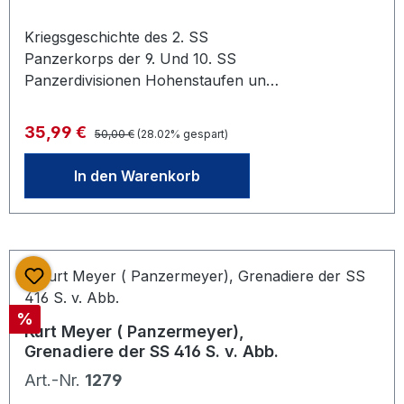
Kriegsgeschichte des 2. SS
Panzerkorps der 9. Und 10. SS
Panzerdivisionen Hohenstaufen und
Frundsberg. Zustand 1-2,
Schutzeinband und Einband gut
Regulärer Preis:
Verkaufspreis:
35,99 €
50,00 €
(28.02% gespart)
erhalten. Erschienen 1975 im Munin
Verlag Osnabrückvon Wilhelm Tieke
In den Warenkorb
638 Seiten, viele Bilder.
Rabatt
%
Kurt Meyer ( Panzermeyer),
Grenadiere der SS 416 S. v. Abb.
Art.-Nr.
1279