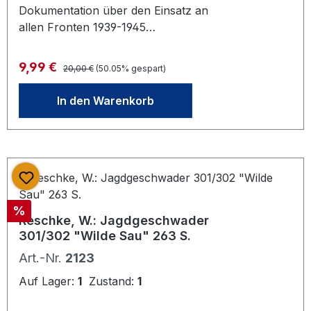
Dokumentation über den Einsatz an
allen Fronten 1939-1945
Erscheinungsjahr: 1994, Verlag/Ort:
Stuttgart: Motorbuch Verlag, 8.
Regulärer Preis:
Verkaufspreis:
9,99 €
20,00 €
(50.05% gespart)
Auflage, ISBN: 3-87943-215-5, 349
Seiten mit Fotos,
In den Warenkorb
Orig.Kunststoffeinband mit OU
Rabatt
%
Reschke, W.: Jagdgeschwader
301/302 "Wilde Sau" 263 S.
Art.-Nr.
2123
Auf Lager:
1
Zustand:
1