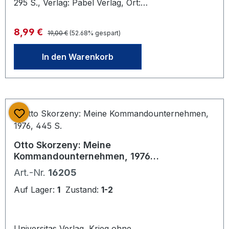
295 S., Verlag: Pabel Verlag, Ort:
Rastatt, Auflage: 2. Auflage,
Erschienen: 1965, Einband: Leinen,
Regulärer Preis:
Verkaufspreis:
8,99 €
19,00 €
(52.68% gespart)
Sprache: Deutsch, Zustand: leichte
Gebrauchsspuren, Beschreibung:
In den Warenkorb
geb. Oln. OSU, Abb., Stichwörter:
Fallschirmspringer
Otto Skorzeny: Meine
Kommandounternehmen, 1976,
445 S.
Art.-Nr.
16205
Auf Lager:
1
Zustand:
1-2
Universitas Verlag, Krieg ohne