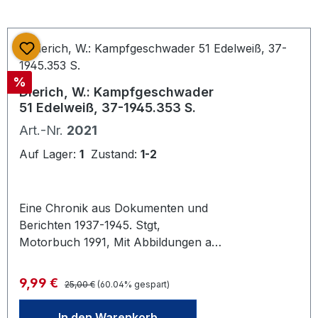
Rabatt
%
Dierich, W.: Kampfgeschwader
51 Edelweiß, 37-1945.353 S.
Art.-Nr.
2021
Auf Lager:
1
Zustand:
1-2
Eine Chronik aus Dokumenten und
Berichten 1937-1945. Stgt,
Motorbuch 1991, Mit Abbildungen auf
Tafeln und einigen Textillustrationen.
Gr.-8®_. 353 S. OPpbd.Frisches
Regulärer Preis:
Verkaufspreis:
9,99 €
25,00 €
(60.04% gespart)
Exemplar.
In den Warenkorb