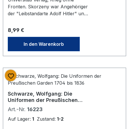
Fronten. Skorzeny war Angehöriger
der "Leibstandarte Adolf Hitler" und
leitete als Offizier der Waffen-SS
mehrere Kommandounternehmen im
Regulärer Preis:
8,99 €
II. WK. Er befreite u.a. 1943 Mussolini
am Gran Sasso und er war der
In den Warenkorb
Erfinder einer neuen Strategie.
deutscher Text
Schwarze, Wolfgang: Die
Uniformen der Preußischen
Garden 1704 bis 1836
Art.-Nr.
16223
Auf Lager:
1
Zustand:
1-2