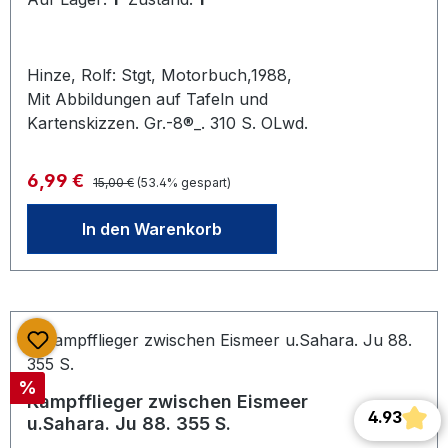
Hinze, Rolf: Stgt, Motorbuch,1988,
Mit Abbildungen auf Tafeln und
Kartenskizzen. Gr.-8®_. 310 S. OLwd.
Regulärer Preis:
Verkaufspreis:
6,99 €
15,00 €
(53.4% gespart)
In den Warenkorb
Rabatt
%
Kampfflieger zwischen Eismeer
4.93
u.Sahara. Ju 88. 355 S.
Durch