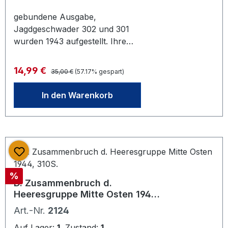
gebundene Ausgabe,
Jagdgeschwader 302 und 301
wurden 1943 aufgestellt. Ihre
Aufgabe war es die alliierten
Bomberverbände Tag und Nacht mit
Regulärer Preis:
Verkaufspreis:
14,99 €
35,00 €
(57.17% gespart)
einmotorigen Maschienen vom Typ
Messerschmitt BF 109 anzugreifen. 2.
In den Warenkorb
Auflage 1999, Motorbuch Verlag.263
Seiten
Rabatt
%
D. Zusammenbruch d.
Heeresgruppe Mitte Osten 1944,
310S.
Art.-Nr.
2124
Auf Lager:
1
Zustand:
1