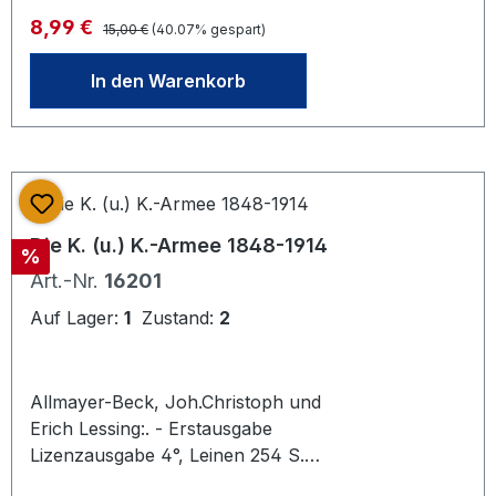
orig. Ln.
Regulärer Preis:
Verkaufspreis:
8,99 €
15,00 €
(40.07% gespart)
In den Warenkorb
Die K. (u.) K.-Armee 1848-1914
Rabatt
%
Art.-Nr.
16201
Auf Lager:
1
Zustand:
2
Allmayer-Beck, Joh.Christoph und
Erich Lessing:. - Erstausgabe
Lizenzausgabe 4°, Leinen 254 S.
Schutzumschlag, Abbildungen,