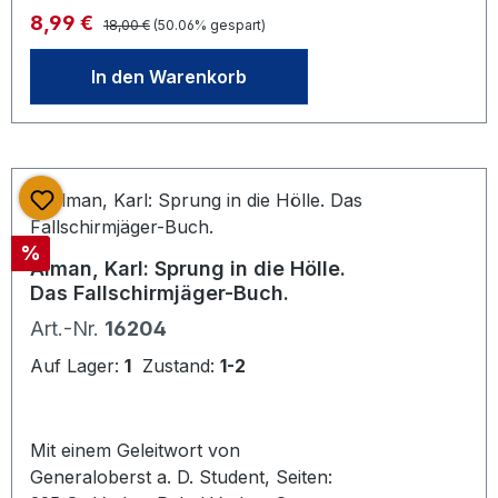
Bildband, schöner Zustand
Regulärer Preis:
Verkaufspreis:
8,99 €
18,00 €
(50.06% gespart)
gebraucht, gut, [PU:Wien,
Buchgemeinschaft Donauland,]
In den Warenkorb
Rabatt
%
Alman, Karl: Sprung in die Hölle.
Das Fallschirmjäger-Buch.
Art.-Nr.
16204
Auf Lager:
1
Zustand:
1-2
Mit einem Geleitwort von
Generaloberst a. D. Student, Seiten: