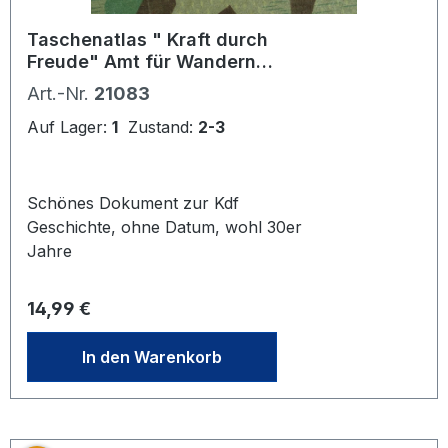
Taschenatlas " Kraft durch
Freude" Amt für Wandern
Reisen und Urlaub
Art.-Nr.
21083
Auf Lager:
1
Zustand:
2-3
Schönes Dokument zur Kdf
Geschichte, ohne Datum, wohl 30er
Jahre
Regulärer Preis:
14,99 €
In den Warenkorb