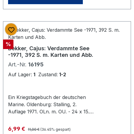
Deutscher Verlag]
Rabatt
%
Bekker, Cajus: Verdammte See
-1971, 392 S. m. Karten und Abb.
Art.-Nr.
16195
Auf Lager:
1
Zustand:
1-2
Ein Kriegstagebuch der deutschen
Marine. Oldenburg: Stalling, 2.
Auflage 1971. OLn. m. OU. - 24 x 15. *
Gut erhalten.
Regulärer Preis:
Verkaufspreis:
6,99 €
11,00 €
(36.45% gespart)