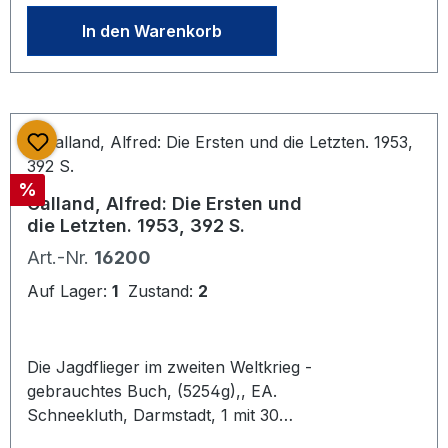
In den Warenkorb
Rabatt
%
Galland, Alfred: Die Ersten und
die Letzten. 1953, 392 S.
Art.-Nr.
16200
Auf Lager:
1
Zustand:
2
Die Jagdflieger im zweiten Weltkrieg -
gebrauchtes Buch, (5254g),, EA.
Schneekluth, Darmstadt, 1 mit 30
Abb. auf Tafeln u. einigen Karten.,