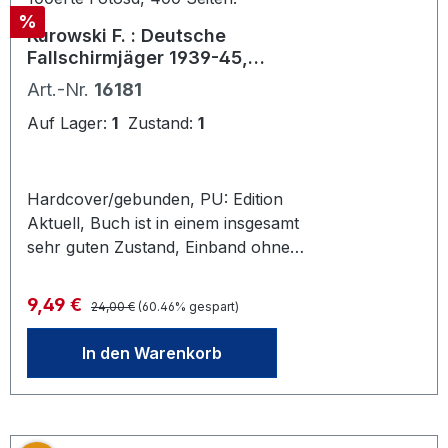
Rabatt
%
Kurowski F. : Deutsche
Fallschirmjäger 1939-45,
100erte Fotosd, 400 Seiten.
Art.-Nr.
16181
Auf Lager:
1
Zustand:
1
Hardcover/gebunden, PU: Edition
Aktuell, Buch ist in einem insgesamt
sehr guten Zustand, Einband ohne
Knicke, Kratzer, Risse, Flecken etc.
Buchschnitte und Seiten sind sauber,
Regulärer Preis:
Verkaufspreis:
9,49 €
24,00 €
(60.46% gespart)
der Seitenblock ist kompakt und
blättert oder wölbt sich nirgends auf.
In den Warenkorb
Inhalt - Eine neue Waffe entsteht -
Sturmangriff aus der Luft (Eben
Emael u.a.) - Die Festung Holland -
Invasion aus der Luft (Kreta) -