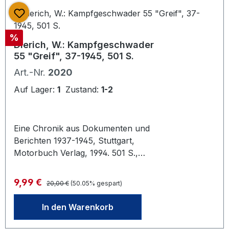
Rabatt
%
Dierich, W.: Kampfgeschwader
55 "Greif", 37-1945, 501 S.
Art.-Nr.
2020
Auf Lager:
1
Zustand:
1-2
Eine Chronik aus Dokumenten und
Berichten 1937-1945, Stuttgart,
Motorbuch Verlag, 1994. 501 S.,
Gr.-8®_, gebundene Ausgabe
Regulärer Preis:
Verkaufspreis:
9,99 €
20,00 €
(50.05% gespart)
In den Warenkorb