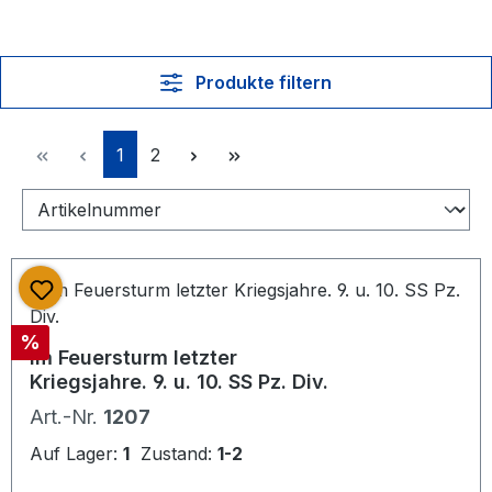
Produkte filtern
Seite
Seite
1
2
Rabatt
%
Im Feuersturm letzter
Kriegsjahre. 9. u. 10. SS Pz. Div.
Art.-Nr.
1207
Auf Lager:
1
Zustand:
1-2