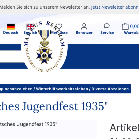
Melden Sie sich zu unserem Newsletter an.
Jetzt Newsletter abonn
0,0
Deutsch
English
Merkliste
Benutzer
Service
Warenk
gungsabzeichen / Winterhilfswerkabzeichen / Diverse Abzeichen
hes Jugendfest 1935"
Artik
Regulärer Pr