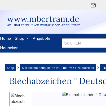
m Hauptinhalt springen
Zur Suche springen
Zur Hauptnavigation springen
www.mbertram.de
An- und Verkauf von militärischen Antiquitäten
Home
Shop
Angebote
Neuheiten
Shop
Militärische Antiquitäten 1933 bis 1945 / Deutschland
Ta
Blechabzeichen " Deutsc
Bildergalerie überspringen