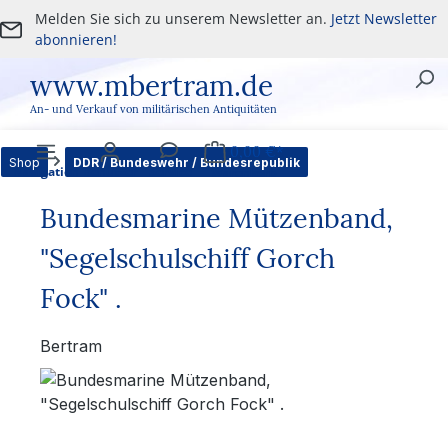
Melden Sie sich zu unserem Newsletter an.
Jetzt Newsletter
Zum Hauptinhalt springen
abonnieren!
www.mbertram.de
An- und Verkauf von militärischen Antiquitäten
0,00 €*
Shop
DDR / Bundeswehr / Bundesrepublik
Navigation
Benutzer
Service
Warenkorb
Bundesmarine Mützenband,
"Segelschulschiff Gorch
Fock" .
Bertram
Bildergalerie überspringen