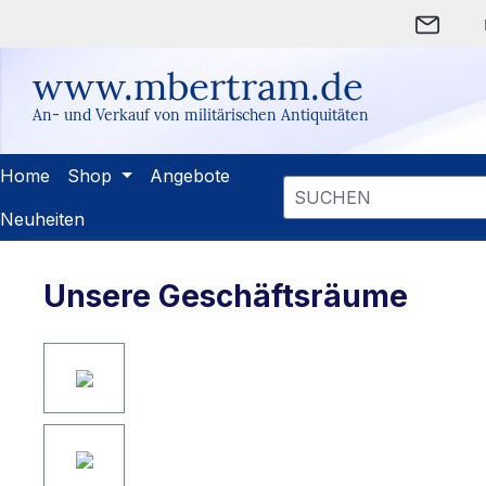
m Hauptinhalt springen
Zur Suche springen
Zur Hauptnavigation springen
www.mbertram.de
An- und Verkauf von militärischen Antiquitäten
Home
Shop
Angebote
Neuheiten
Unsere Geschäftsräume
Bildergalerie überspringen