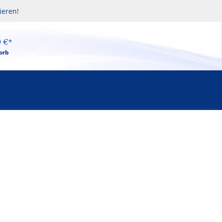
ieren!
0 €*
orb