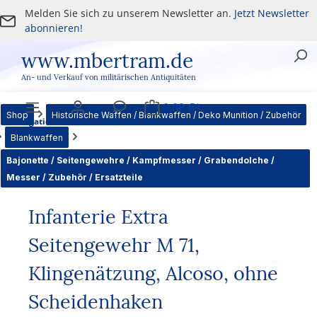
Melden Sie sich zu unserem Newsletter an.
Jetzt Newsletter
Zum Hauptinhalt springen
abonnieren!
www.mbertram.de
An- und Verkauf von militärischen Antiquitäten
0,00 €*
Shop
Historische Waffen / Blankwaffen / Deko Munition / Zubehör
Navigation
Benutzer
Service
Warenkorb
Blankwaffen
Bajonette / Seitengewehre / Kampfmesser / Grabendolche /
Messer / Zubehör / Ersatzteile
Infanterie Extra
Seitengewehr M 71,
Klingenätzung, Alcoso, ohne
Scheidenhaken