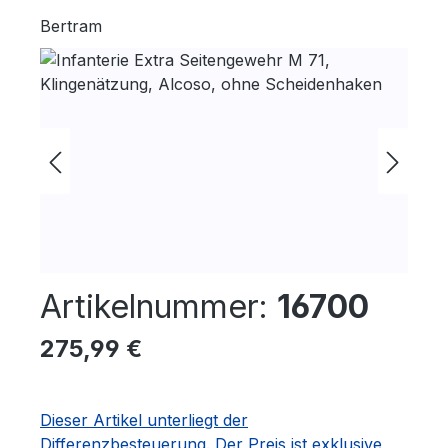
Bertram
Bildergalerie überspringen
Artikelnummer:
16700
Regulärer Preis:
275,99 €
Dieser Artikel unterliegt der
Differenzbesteuerung. Der Preis ist exklusive