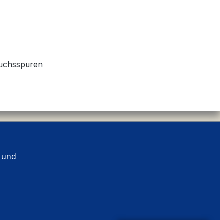
auchsspuren
 und