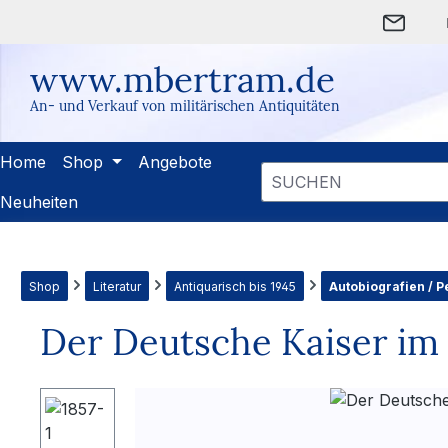
m Hauptinhalt springen
Zur Suche springen
Zur Hauptnavigation springen
www.mbertram.de
An- und Verkauf von militärischen Antiquitäten
Home
Shop
Angebote
Neuheiten
Shop
Literatur
Antiquarisch bis 1945
Autobiografien / P
Der Deutsche Kaiser im 
Bildergalerie überspringen