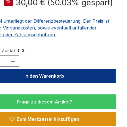
Regulärer Preis:
€
30,00 €
(50.03% gespart)
%
el unterliegt der Differenzbesteuerung. Der Preis ist
r Versandkosten, sowie eventuell anfallender
 oder Zahlungsgebühren.
Zustand:
3
Anzahl: Gib den gewünschten Wert ein 
In den Warenkorb
Frage zu diesem Artikel?
Zum Merkzettel hinzufügen