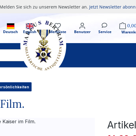
Melden Sie sich zu unserem Newsletter an.
Jetzt Newsletter abonn
0,0
Deutsch
English
Merkliste
Benutzer
Service
Warenk
ersönlichkeiten
Film.
Artik
Verkaufsprei