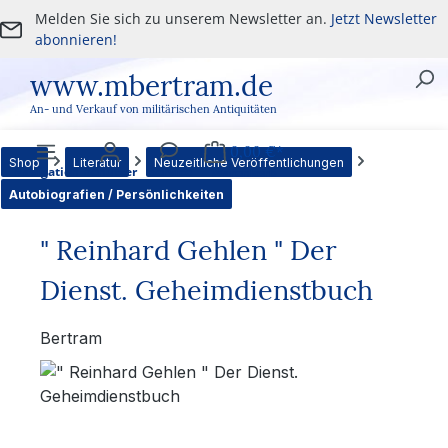
Melden Sie sich zu unserem Newsletter an.
Jetzt Newsletter
Zum Hauptinhalt springen
abonnieren!
www.mbertram.de
An- und Verkauf von militärischen Antiquitäten
0,00 €*
Shop
Literatur
Neuzeitliche Veröffentlichungen
Navigation
Benutzer
Service
Warenkorb
Autobiografien / Persönlichkeiten
" Reinhard Gehlen " Der
Dienst. Geheimdienstbuch
Bertram
Bildergalerie überspringen