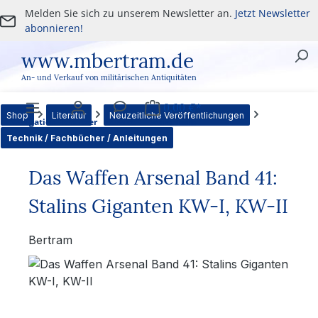
Melden Sie sich zu unserem Newsletter an.
Jetzt Newsletter
Zum Hauptinhalt springen
abonnieren!
www.mbertram.de
An- und Verkauf von militärischen Antiquitäten
0,00 €*
Shop
Literatur
Neuzeitliche Veröffentlichungen
Navigation
Benutzer
Service
Warenkorb
Technik / Fachbücher / Anleitungen
Das Waffen Arsenal Band 41:
Stalins Giganten KW-I, KW-II
Bertram
Bildergalerie überspringen