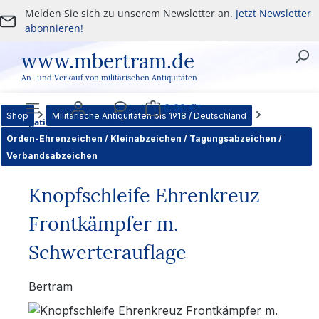
Melden Sie sich zu unserem Newsletter an.
Jetzt Newsletter
Zum Hauptinhalt springen
abonnieren!
www.mbertram.de
An- und Verkauf von militärischen Antiquitäten
0,00 €*
Shop
Militärische Antiquitäten bis 1918 / Deutschland
Navigation
Benutzer
Service
Warenkorb
Orden-Ehrenzeichen / Kleinabzeichen / Tagungsabzeichen /
Verbandsabzeichen
Knopfschleife Ehrenkreuz
Frontkämpfer m.
Schwerterauflage
Bertram
Bildergalerie überspringen