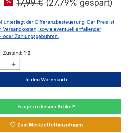
Regulärer Preis:
€
17,99 €
(27.79% gespart)
%
el unterliegt der Differenzbesteuerung. Der Preis ist
r Versandkosten, sowie eventuell anfallender
 oder Zahlungsgebühren.
Zustand:
1-2
Anzahl: Gib den gewünschten Wert ein 
In den Warenkorb
Frage zu diesem Artikel?
Zum Merkzettel hinzufügen