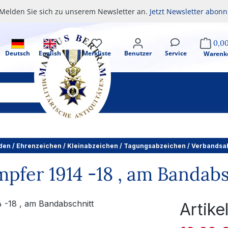
Melden Sie sich zu unserem Newsletter an.
Jetzt Newsletter abonn
0,0
Deutsch
English
Merkliste
Benutzer
Service
Warenk
den / Ehrenzeichen / Kleinabzeichen / Tagungsabzeichen / Verbands
pfer 1914 -18 , am Bandab
Artik
Verkaufsprei