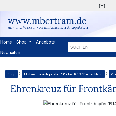
m Hauptinhalt springen
Zur Suche springen
Zur Hauptnavigation springen
www.mbertram.de
An- und Verkauf von militärischen Antiquitäten
Home
Shop
Angebote
Neuheiten
Shop
Militärische Antiquitäten 1919 bis 1933 / Deutschland
Or
Ehrenkreuz für Frontkäm
Bildergalerie überspringen