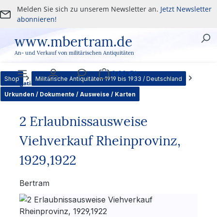
Melden Sie sich zu unserem Newsletter an.
Jetzt Newsletter
Zum Hauptinhalt springen
abonnieren!
www.mbertram.de
An- und Verkauf von militärischen Antiquitäten
0,00 €*
Shop
Militärische Antiquitäten 1919 bis 1933 / Deutschland
Navigation
Benutzer
Service
Warenkorb
Urkunden / Dokumente / Ausweise / Karten
2 Erlaubnissausweise
Viehverkauf Rheinprovinz,
1929,1922
Bertram
Bildergalerie überspringen