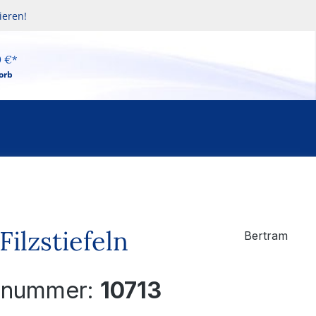
ieren!
0 €*
orb
Filzstiefeln
Bertram
elnummer:
10713
eis: