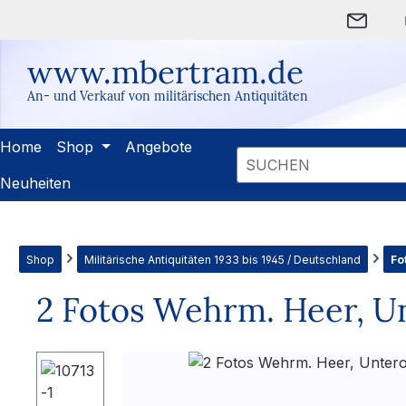
m Hauptinhalt springen
Zur Suche springen
Zur Hauptnavigation springen
www.mbertram.de
An- und Verkauf von militärischen Antiquitäten
Home
Shop
Angebote
Neuheiten
Shop
Militärische Antiquitäten 1933 bis 1945 / Deutschland
Fo
2 Fotos Wehrm. Heer, Unt
Bildergalerie überspringen