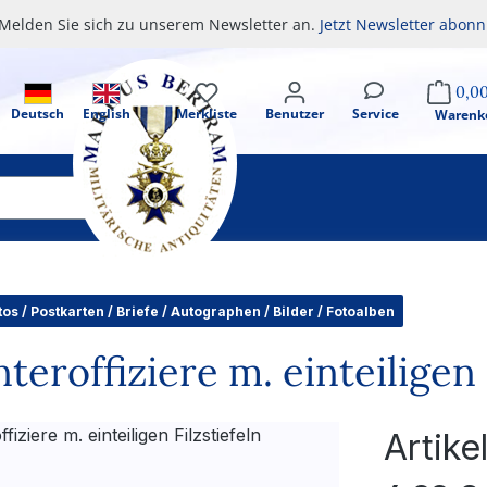
Melden Sie sich zu unserem Newsletter an.
Jetzt Newsletter abonn
0,0
Deutsch
English
Merkliste
Benutzer
Service
Warenk
tos / Postkarten / Briefe / Autographen / Bilder / Fotoalben
eroffiziere m. einteiligen 
Artik
Regulärer Pr