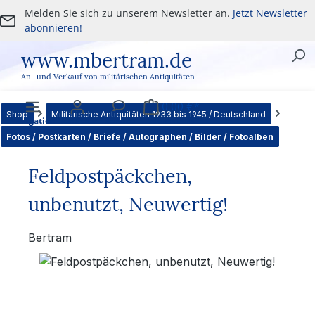
Melden Sie sich zu unserem Newsletter an.
Jetzt Newsletter
Zum Hauptinhalt springen
abonnieren!
www.mbertram.de
An- und Verkauf von militärischen Antiquitäten
0,00 €*
Shop
Militärische Antiquitäten 1933 bis 1945 / Deutschland
Navigation
Benutzer
Service
Warenkorb
Fotos / Postkarten / Briefe / Autographen / Bilder / Fotoalben
Feldpostpäckchen,
unbenutzt, Neuwertig!
Bertram
Bildergalerie überspringen