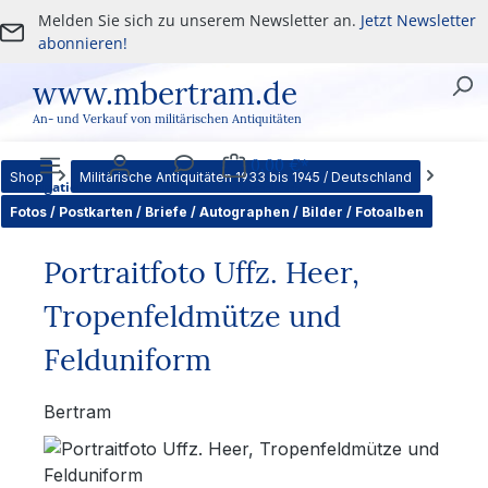
Melden Sie sich zu unserem Newsletter an.
Jetzt Newsletter
Zum Hauptinhalt springen
abonnieren!
www.mbertram.de
An- und Verkauf von militärischen Antiquitäten
0,00 €*
Shop
Militärische Antiquitäten 1933 bis 1945 / Deutschland
Navigation
Benutzer
Service
Warenkorb
Fotos / Postkarten / Briefe / Autographen / Bilder / Fotoalben
Portraitfoto Uffz. Heer,
Tropenfeldmütze und
Felduniform
Bertram
Bildergalerie überspringen