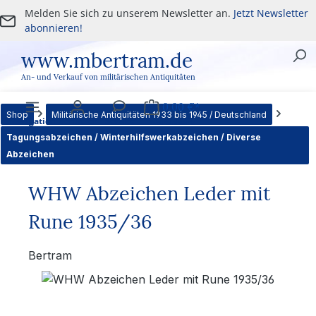
Melden Sie sich zu unserem Newsletter an.
Jetzt Newsletter
Zum Hauptinhalt springen
abonnieren!
www.mbertram.de
An- und Verkauf von militärischen Antiquitäten
0,00 €*
Shop
Militärische Antiquitäten 1933 bis 1945 / Deutschland
Navigation
Benutzer
Service
Warenkorb
Tagungsabzeichen / Winterhilfswerkabzeichen / Diverse
Abzeichen
WHW Abzeichen Leder mit
Rune 1935/36
Bertram
Bildergalerie überspringen