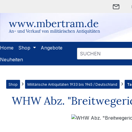
m Hauptinhalt springen
Zur Suche springen
Zur Hauptnavigation springen
www.mbertram.de
An- und Verkauf von militärischen Antiquitäten
Home
Shop
Angebote
Neuheiten
Shop
Militärische Antiquitäten 1933 bis 1945 / Deutschland
Ta
WHW Abz. "Breitwegeric
Bildergalerie überspringen