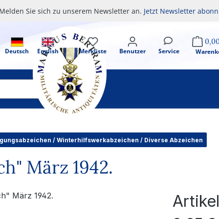
Melden Sie sich zu unserem Newsletter an.
Jetzt Newsletter abonn
0,0
Deutsch
English
Merkliste
Benutzer
Service
Warenk
gungsabzeichen / Winterhilfswerkabzeichen / Diverse Abzeichen
h" März 1942.
Artik
Regulärer Pr