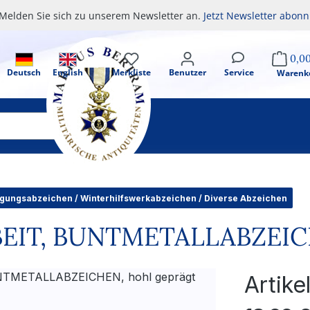
Melden Sie sich zu unserem Newsletter an.
Jetzt Newsletter abonn
0,0
Deutsch
English
Merkliste
Benutzer
Service
Warenk
gungsabzeichen / Winterhilfswerkabzeichen / Diverse Abzeichen
BEIT, BUNTMETALLABZEICH
Artik
Regulärer Pr