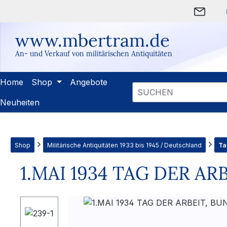
m Hauptinhalt springen
Zur Suche springen
Zur Hauptnavigation springen
www.mbertram.de
An- und Verkauf von militärischen Antiquitäten
Home
Shop
Angebote
Neuheiten
Shop
Militärische Antiquitäten 1933 bis 1945 / Deutschland
Ta
1.MAI 1934 TAG DER AR
Bildergalerie überspringen