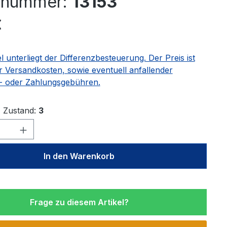
elnummer:
13153
eis:
€
el unterliegt der Differenzbesteuerung. Der Preis ist
r Versandkosten, sowie eventuell anfallender
 oder Zahlungsgebühren.
Zustand:
3
Anzahl: Gib den gewünschten Wert ein 
In den Warenkorb
Frage zu diesem Artikel?