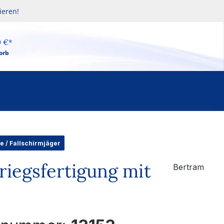
ieren!
0 €*
orb
e / Fallschirmjäger
riegsfertigung mit
Bertram