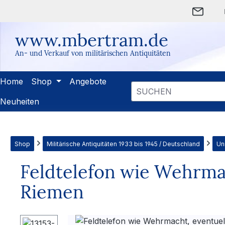
m Hauptinhalt springen
Zur Suche springen
Zur Hauptnavigation springen
www.mbertram.de
An- und Verkauf von militärischen Antiquitäten
Home
Shop
Angebote
Neuheiten
Shop
Militärische Antiquitäten 1933 bis 1945 / Deutschland
Un
Feldtelefon wie Wehrmac
Riemen
Bildergalerie überspringen