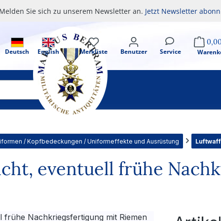
Melden Sie sich zu unserem Newsletter an.
Jetzt Newsletter abonn
0,0
Deutsch
English
Merkliste
Benutzer
Service
Warenk
iformen / Kopfbedeckungen / Uniformeffekte und Ausrüstung
Luftwaff
ht, eventuell frühe Nachk