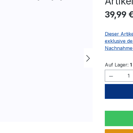
Artik
Regulärer Pr
39,99 
Dieser Artik
exklusive de
Nachnahme-
Auf Lager:
1
Produkt 