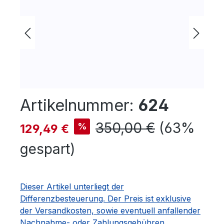
Artikelnummer:
624
Verkaufspreis:
Regulärer Preis:
350,00 €
(63%
%
129,49 €
gespart)
Dieser Artikel unterliegt der
Differenzbesteuerung. Der Preis ist exklusive
der Versandkosten, sowie eventuell anfallender
Nachnahme- oder Zahlungsgebühren.