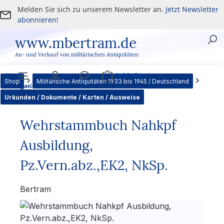
Melden Sie sich zu unserem Newsletter an.
Jetzt Newsletter
Zum Hauptinhalt springen
abonnieren!
www.mbertram.de
An- und Verkauf von militärischen Antiquitäten
0,00 €*
Shop
Militärische Antiquitäten 1933 bis 1945 / Deutschland
Navigation
Benutzer
Service
Warenkorb
Urkunden / Dokumente / Karten / Ausweise
Wehrstammbuch Nahkpf
Ausbildung,
Pz.Vern.abz.,EK2, NkSp.
Bertram
Bildergalerie überspringen