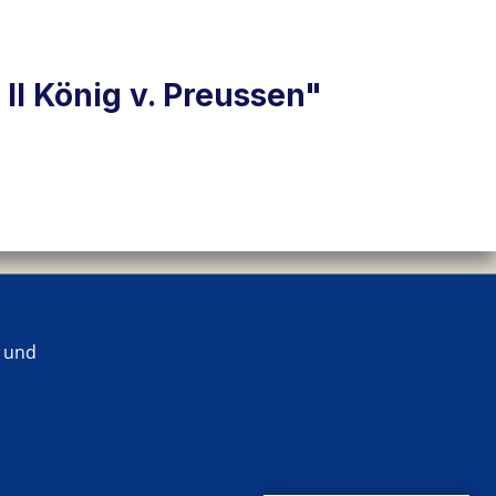
II König v. Preussen"
 und