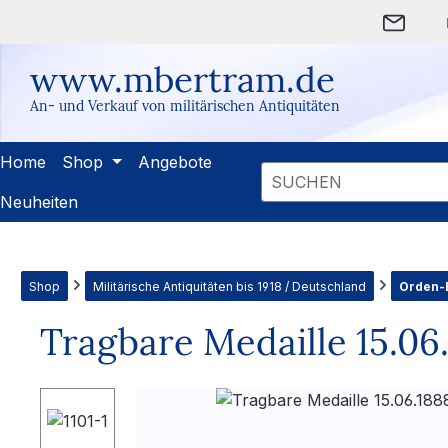
m Hauptinhalt springen
Zur Suche springen
Zur Hauptnavigation springen
www.mbertram.de
An- und Verkauf von militärischen Antiquitäten
Home
Shop
Angebote
Neuheiten
Shop
Militärische Antiquitäten bis 1918 / Deutschland
Orden-E
Tragbare Medaille 15.06.
Bildergalerie überspringen