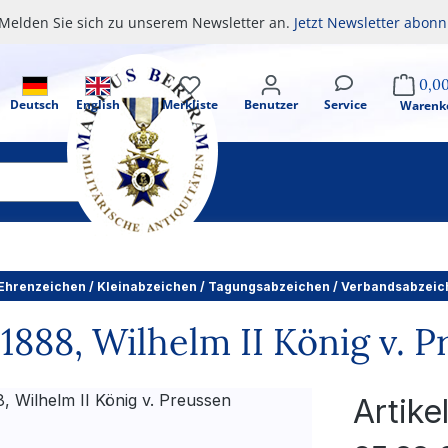
Melden Sie sich zu unserem Newsletter an.
Jetzt Newsletter abonn
0,0
Deutsch
English
Merkliste
Benutzer
Service
Warenk
hrenzeichen / Kleinabzeichen / Tagungsabzeichen / Verbandsabzeic
1888, Wilhelm II König v. 
Artik
Regulärer Pr