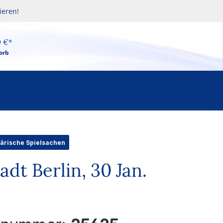
ieren!
0 €*
orb
itärische Spielsachen
dt Berlin, 30 Jan.