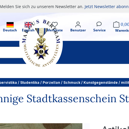
Melden Sie sich zu unserem Newsletter an.
Jetzt Newsletter abonn
0,0
Deutsch
English
Merkliste
Benutzer
Service
Warenk
servistika / Studentika / Porzellan / Schmuck / Kunstgegenstände / mil
nnige Stadtkassenschein Sta