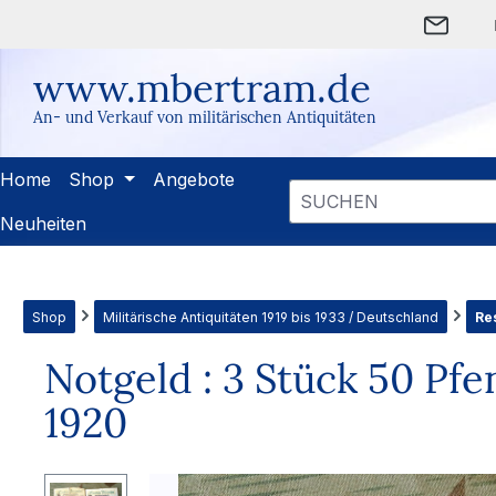
m Hauptinhalt springen
Zur Suche springen
Zur Hauptnavigation springen
www.mbertram.de
An- und Verkauf von militärischen Antiquitäten
Home
Shop
Angebote
Neuheiten
Shop
Militärische Antiquitäten 1919 bis 1933 / Deutschland
Re
Notgeld : 3 Stück 50 Pfe
1920
Bildergalerie überspringen