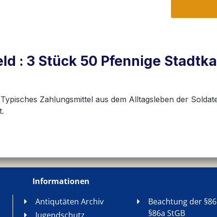
d : 3 Stück 50 Pfennige Stadtka
hre Typisches Zahlungsmittel aus dem Alltagsleben der Sol
.
Informationen
Antiqutäten Archiv
Beachtung der §86
§86a StGB
Jugendschutz