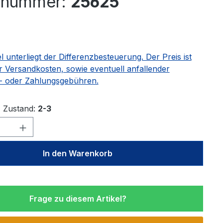
elnummer:
25625
eis:
el unterliegt der Differenzbesteuerung. Der Preis ist
r Versandkosten, sowie eventuell anfallender
 oder Zahlungsgebühren.
Zustand:
2-3
Anzahl: Gib den gewünschten Wert ein 
In den Warenkorb
Frage zu diesem Artikel?