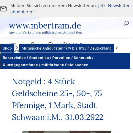
Melden Sie sich zu unserem Newsletter an.
Jetzt Newsletter
Zum Hauptinhalt springen
abonnieren!
www.mbertram.de
An- und Verkauf von militärischen Antiquitäten
0,00 €*
Shop
Militärische Antiquitäten 1919 bis 1933 / Deutschland
Navigation
Benutzer
Service
Warenkorb
Reservistika / Studentika / Porzellan / Schmuck /
Kunstgegenstände / militärische Spielsachen
Notgeld : 4 Stück
Geldscheine 25-, 50-, 75
Pfennige, 1 Mark, Stadt
Schwaan i.M., 31.03.2922