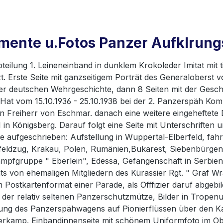
ente u.Fotos Panzer Aufklrungs
teilung 1. Leineneinband in dunklem Krokoleder Imitat mit t
t. Erste Seite mit ganzseitigem Porträt des Generaloberst 
 der deutschen Wehrgeschichte, dann 8 Seiten mit der Ges
t vom 15.10.1936 - 25.10.1938 bei der 2. Panzerspäh Kompa
n Freiherr von Eschmar. danach eine weitere eingeheftete
 1 in Königsberg. Darauf folgt eine Seite mit Unterschrif
ge aufgeschrieben: Aufstellung in Wuppertal-Elberfeld, fa
feldzug, Krakau, Polen, Rumänien,Bukarest, Siebenbürgen, 
pfgruppe " Eberlein", Edessa, Gefangenschaft in Serbien. 
ts von ehemaligen Mitgliedern des Kürassier Rgt. " Graf Wran
im Postkartenformat einer Parade, als Offfizier daruf abge
t der relativ seltenen Panzerschutzmütze, Bilder in Trop
g des Panzerspähwagens auf Pionierflüssen über den Kana
rkamp. Einbandinnenseite mit schönem Uniformfoto im Ob