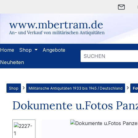
m Hauptinhalt springen
Zur Suche springen
Zur Hauptnavigation springen
www.mbertram.de
An- und Verkauf von militärischen Antiquitäten
Home
Shop
Angebote
Neuheiten
Shop
Militärische Antiquitäten 1933 bis 1945 / Deutschland
Fo
Dokumente u.Fotos Panze
Bildergalerie überspringen