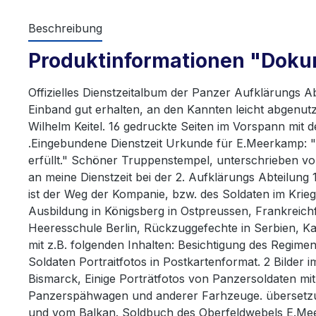
Beschreibung
Produktinformationen "Dokum
Offizielles Dienstzeitalbum der Panzer Aufklärungs Ab
Einband gut erhalten, an den Kannten leicht abgenutz
Wilhelm Keitel. 16 gedruckte Seiten im Vorspann mit
.Eingebundene Dienstzeit Urkunde für E.Meerkamp: "Ha
erfüllt." Schöner Truppenstempel, unterschrieben vo
an meine Dienstzeit bei der 2. Aufklärungs Abteilung
ist der Weg der Kompanie, bzw. des Soldaten im Krie
Ausbildung in Königsberg in Ostpreussen, Frankreich
Heeresschule Berlin, Rückzuggefechte in Serbien, Kam
mit z.B. folgenden Inhalten: Besichtigung des Regimen
Soldaten Portraitfotos in Postkartenformat. 2 Bilder 
Bismarck, Einige Porträtfotos von Panzersoldaten mi
Panzerspähwagen und anderer Farhzeuge. übersetzun
und vom Balkan. Soldbuch des Oberfeldwebels E.Mee