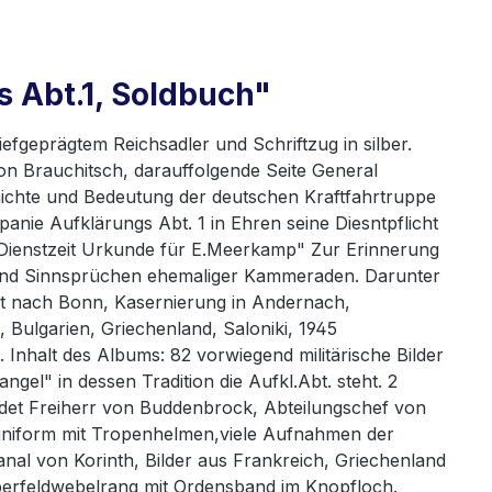
 Abt.1, Soldbuch"
iefgeprägtem Reichsadler und Schriftzug in silber.
von Brauchitsch, darauffolgende Seite General
chichte und Bedeutung der deutschen Kraftfahrtruppe
nie Aufklärungs Abt. 1 in Ehren seine Diesntpflicht
 Dienstzeit Urkunde für E.Meerkamp" Zur Erinnerung
ten und Sinnsprüchen ehemaliger Kammeraden. Darunter
hrt nach Bonn, Kasernierung in Andernach,
Bulgarien, Griechenland, Saloniki, 1945
Inhalt des Albums: 82 vorwiegend militärische Bilder
gel" in dessen Tradition die Aufkl.Abt. steht. 2
bildet Freiherr von Buddenbrock, Abteilungschef von
enuniform mit Tropenhelmen,viele Aufnahmen der
l von Korinth, Bilder aus Frankreich, Griechenland
erfeldwebelrang mit Ordensband im Knopfloch.