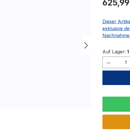
625,99
Dieser Artik
exklusive de
Nachnahme-
Auf Lager:
1
Produkt 