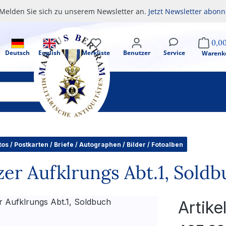
Melden Sie sich zu unserem Newsletter an.
Jetzt Newsletter abonn
0,0
Deutsch
English
Merkliste
Benutzer
Service
Warenk
tos / Postkarten / Briefe / Autographen / Bilder / Fotoalben
r Aufklrungs Abt.1, Soldb
Artik
Regulärer Pr